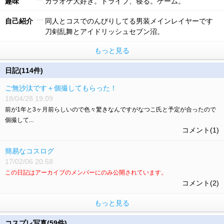
趣味
カラオケ大好き。ドライブ、寝る。ゲーム。
自己紹介
同人とコスでのんびりしてる男装メインレイヤーです
刀剣乱舞とアイドリッシュセブン沼。
もっと見る
日記(114件)
ご無沙汰です＋個撮してもらった！
18/04/28 19:09
前が1年と3ヶ月前らしいので色々驚きなんですがなつこ氏と予定が合ったので
個撮して...
コメント(1)
簡易なコスログ
17/02/06 20:58
この日記はアーカイブのメンバーにのみ公開されています。
コメント(2)
もっと見る
コスプレ写真(59件)