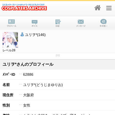
ユリヲ*(146)
レベル28
PR
ユリヲ*さんのプロフィール
ﾒﾝﾊﾞｰID
62886
名前
ユリヲ*(どうじまゆりお)
現住所
大阪府
性別
女性