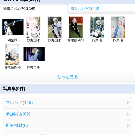
撮影された写真(59)
撮影した写真(40)
四葉環
鶴丸国永
鶴丸国永
骨喰藤四郎
四葉環
四葉環
骨喰藤四郎
野村エル
もっと見る
写真集(0件)
フレンド(146)
参加同盟(82)
所有機材(5)