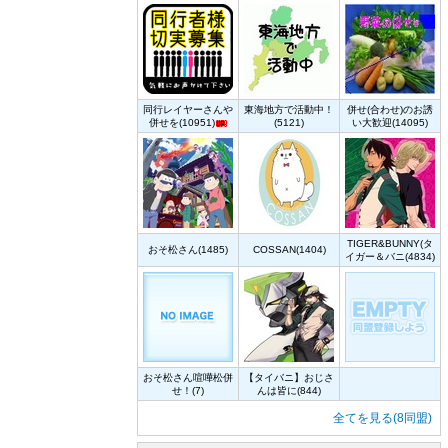
同行レイヤーさんや
東海地方で活動中！
併せ(合わせ)のお誘
併せを(10951)
(5121)
い大歓迎(14095)
TIGER&BUNNY(タ
おそ松さん(1485)
COSSAN(1404)
イガー＆バニ(4834)
おそ松さん喧嘩松併
【タイバニ】おじさ
せ！(7)
んは皆に(844)
全てを見る(8同盟)