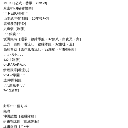
MEIKO[公式・番凩・ﾏﾄﾘｮｼｶ]
氷山ｷﾖﾃﾙ[秘密警察]
∵∴REBORN!∴∵
山本武[中間制服・10年後ｽｰﾂ]
雲雀恭弥[学ﾗﾝ]
六道骸［制服］
∵∴銀魂∴∵
坂田銀時［通常・銀縁隊服・3Z銀八・白夜叉・寅］
土方十四郎［着流し・銀縁隊服・3Z生徒・丑］
高杉晋助［原作風着流し・3Z生徒・ﾊﾟﾛ保険医］
∵∴ハルヒ∴∵
ｷｮﾝ［制服］
∵∴BASARA∴∵
伊達政宗[着流し]
∵∴GP学園∴∵
凛[中間制服]
∵∴黒執事∴∵
ｱｸﾞﾆ[通常]
封印中・借りｺｽ
銀魂
沖田総悟［銀縁隊服］
伊東鴨太郎［銀縁隊服］
坂田銀時［ﾊﾟｰ子］