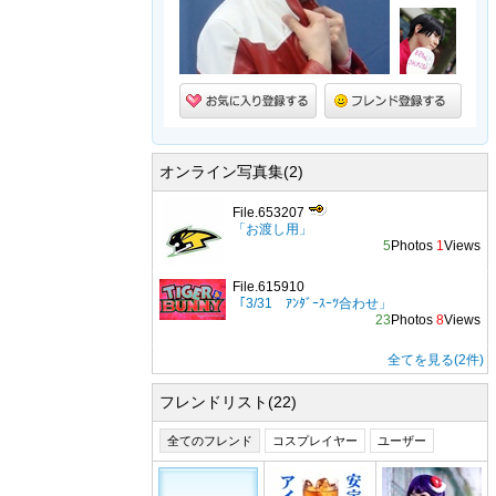
オンライン写真集(2)
File.653207
「お渡し用」
5
Photos
1
Views
File.615910
「3/31 ｱﾝﾀﾞｰｽｰﾂ合わせ」
23
Photos
8
Views
全てを見る(2件)
フレンドリスト(22)
全てのフレンド
コスプレイヤー
ユーザー