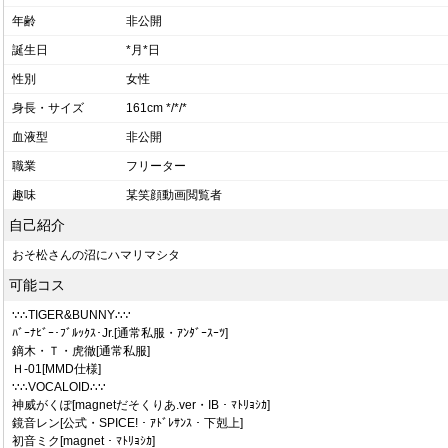
年齢
非公開
誕生日
*月*日
性別
女性
身長・サイズ
161cm */*/*
血液型
非公開
職業
フリーター
趣味
某笑顔動画閲覧者
自己紹介
おそ松さんの沼にハマリマシタ
可能コス
∵∴TIGER&BUNNY∴∵
ﾊﾞｰﾅﾋﾞｰ･ﾌﾞﾙｯｸｽ･Jr.[通常私服・ｱﾝﾀﾞｰｽｰﾂ]
鏑木・Ｔ・虎徹[通常私服]
Ｈ-01[MMD仕様]
∵∴VOCALOID∴∵
神威がくぽ[magnetだそくりあ.ver・IB・ﾏﾄﾘｮｼｶ]
鏡音レン[公式・SPICE!・ｱﾄﾞﾚｻﾝｽ・下剋上]
初音ミク[magnet・ﾏﾄﾘｮｼｶ]