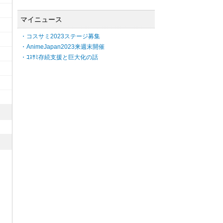
マイニュース
・コスサミ2023ステージ募集
・AnimeJapan2023来週末開催
・ｺｽｻﾐ存続支援と巨大化の話