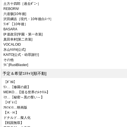
土方十四郎［過去ﾎﾟﾆｰ］
REBORN!
六道骸[10年後]
沢田綱吉［現代・10年後白ｽｰﾂ］
ﾗﾝﾎﾞ［10年後］
BASARA
伊達政宗[学園・第一衣装]
真田幸村[第二衣装]
VOCALOID
氷山ｷﾖﾃﾙ[公式]
KAITO[公式・幼罪謝行]
その他
ﾗﾋﾞ[RustBlaster]
予定＆希望ｺｽｷｬﾗ[順不動]
【ﾎﾞｶﾛ】
ﾘﾝ…【修羅の庭】
MEIKO…【巡る世界のﾚｸｲｴﾑ】
ﾐｸ…【秘密～黒の誓い～】
【ﾊｶﾞﾚﾝ】
ｱﾙﾌｫﾝｽ…映画版
【Ｋ･Ｈ】
ドナルド…擬人化
【戦国無双】