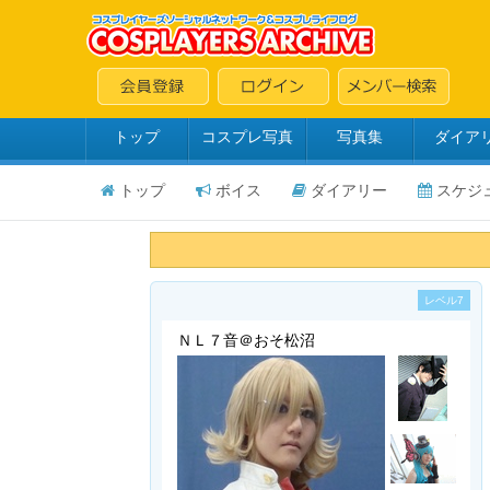
トップ
コスプレ写真
写真集
ダイア
トップ
ボイス
ダイアリー
スケジ
レベル7
ＮＬ７音＠おそ松沼