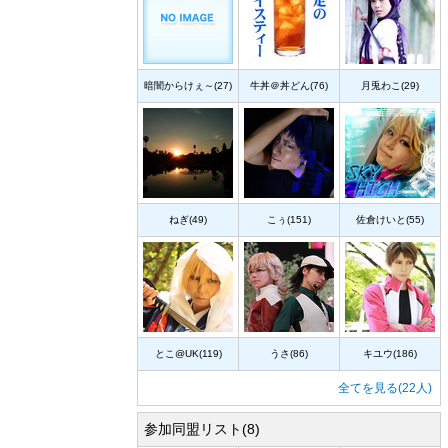
暗闇からけぇ～(27)
牛丼＠丼どん(76)
月兎わこ(29)
ねぎ(49)
こぅ(151)
佐倉けいと(55)
とこ@UK(119)
うさ(86)
キユウ(186)
全てを見る(22人)
参加同盟リスト(8)