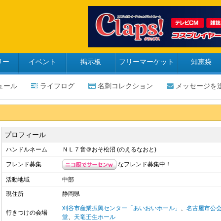
リー
イベント
掲示板
フリーマーケット
知恵袋
ュール
ライフログ
名刺コレクション
メッセージを
プロフィール
ハンドルネーム
ＮＬ７音＠おそ松沼 (のえるなおと)
なフレンド募集中！
フレンド募集
活動地域
中部
現住所
静岡県
刈谷市産業振興センター「あいおいホール」
、
名古屋市公
行きつけの会場
堂
、
天竜壬生ホール