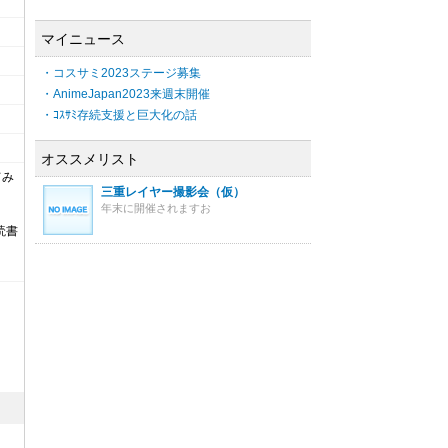
マイニュース
・コスサミ2023ステージ募集
・AnimeJapan2023来週末開催
・ｺｽｻﾐ存続支援と巨大化の話
オススメリスト
てみ
三重レイヤー撮影会（仮）
年末に開催されますお
読書