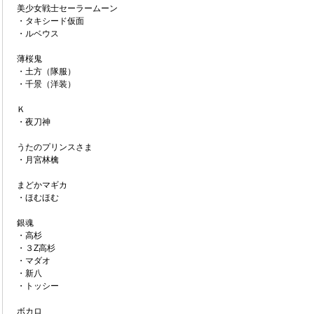
美少女戦士セーラームーン
・タキシード仮面
・ルベウス
薄桜鬼
・土方（隊服）
・千景（洋装）
Ｋ
・夜刀神
うたのプリンスさま
・月宮林檎
まどかマギカ
・ほむほむ
銀魂
・高杉
・３Z高杉
・マダオ
・新八
・トッシー
ボカロ