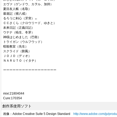
エヴァ（ゲンドウ、カヲル、加持）
夏目友人帳（名取）
最遊記（猪八戒）
るろうに剣心（牙突）←
ＣＣさくら（クロウリード、ゆきと）
未来日記（正義日記）
ウテナ（暁生、冬芽）
神様はじめました（巴衛）
トライガン（ウルフウッド）
暗殺教室（先生）
スクライド（劉鳳）
ＪＯＪＯ（ディオ）
ＮＡＲＵＴＯ（イタチ）
ーーーーーーーーーーーーーーーーー
mixi:21804044
Cure:170354
創作系使用ソフト
画像：Adobe Creative Suite 5 Design Standard
http://www.adobe.com/jp/produ