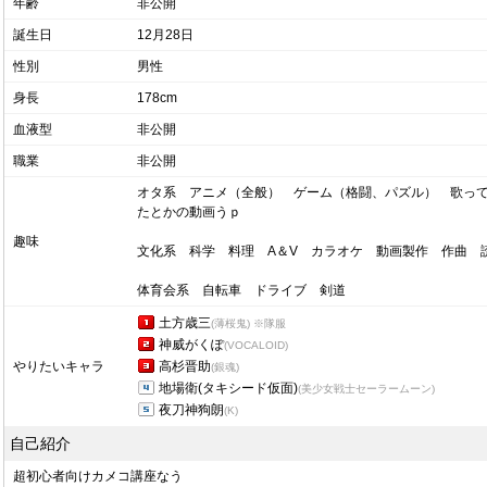
年齢
非公開
誕生日
12月28日
性別
男性
身長
178cm
血液型
非公開
職業
非公開
オタ系 アニメ（全般） ゲーム（格闘、パズル） 歌っ
たとかの動画うｐ
趣味
文化系 科学 料理 A＆V カラオケ 動画製作 作曲 
体育会系 自転車 ドライブ 剣道
土方歳三
(薄桜鬼)
※隊服
神威がくぽ
(VOCALOID)
やりたいキャラ
高杉晋助
(銀魂)
地場衛(タキシード仮面)
(美少女戦士セーラームーン)
夜刀神狗朗
(K)
自己紹介
超初心者向けカメコ講座なう