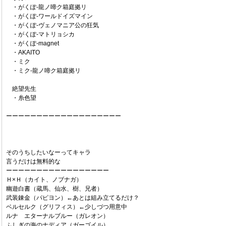
・がくぽ-龍ノ啼ク箱庭拠リ
・がくぽ-ワールドイズマイン
・がくぽ-ヴェノマニア公の狂気
・がくぽ-マトリョシカ
・がくぽ-magnet
・AKAITO
・ミク
・ミク-龍ノ啼ク箱庭拠リ
絶望先生
・糸色望
ーーーーーーーーーーーーーーーーーーー
そのうちしたいなーってキャラ
言うだけは無料的な
ーーーーーーーーーーーーーーーーー
Ｈ×Ｈ（カイト、ノブナガ）
幽遊白書（蔵馬、仙水、樹、兄者）
武装錬金（パピヨン）←あとは組み立てるだけ？
ベルセルク（グリフィス）←少しづつ用意中
ルナ エターナルブルー（ガレオン）
ふしぎの海のナディア（ガーゴイル）