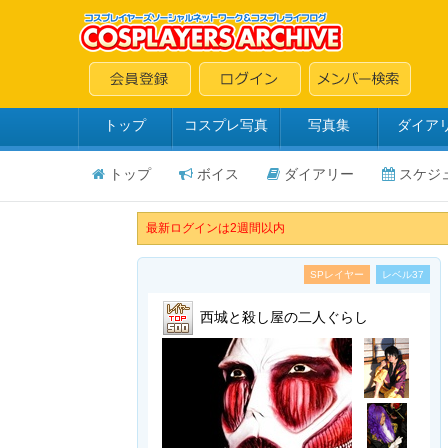
トップ
コスプレ写真
写真集
ダイア
トップ
ボイス
ダイアリー
スケジ
最新ログインは2週間以内
SPレイヤー
レベル37
西城と殺し屋の二人ぐらし