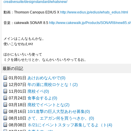
creativesuite/designstandard/whatsnew/
動画：Thomson Canopus EDIUS X
http://www.edius.jp/edius/whats_edius.html
音楽：cakewalk SONAR 8.5
http://www.cakewalk.jp/Products/SONAR8/new85.s
メインはこんなもんかな。
使いこなせねえorz
ほかにもいろいろ使って
ミクを踊らせたりとか、なんかいろいろやってるお。
最新の日記
01月01日
あけおめなんやで(0)
12月07日
年の瀬に廃校ロケとな！(2)
11月01日
廃校イベ(0)
07月24日
食事会するよ(0)
03月18日
廃校でイベントとな(2)
08月16日
10/1進撃の巨人大型あわせ募集(0)
08月10日
さて、エアガン何を買うべきか。(0)
08月08日
８/21にイベントスタッフ募集してるよ（ト(4)