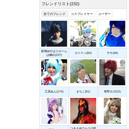
フレンドリスト(232)
全てのフレンド
コスプレイヤー
ユーザー
影飛@やはりホーム
カトケン(84)
サキ(49)
は幽白(237)
乙原あん(174)
まちこ(91)
青野さぴ(15)
つきさ@ウルクの民