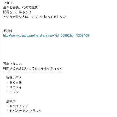
マダオ、
生きる害悪、なので注意!!
問題ない、絡もうぜ
という奇特な人は、いつでも待ってるお♪お♪
足跡帳
http://www.cosp.jp/profile_diary.aspx?id=66962&pi=5358409
可能？なコス
時間さえあえばいつでもホイホイされます
ーーーーーーーーーーーーーーーーーーー
進撃の巨人
・５０ｍ級
・リヴァイ
・エレン
黒執事
・セバスチャン
・セバスチャン-ブラック