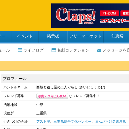
リー
イベント
掲示板
フリーマーケット
知恵袋
ュール
ライフログ
名刺コレクション
メッセージを
プロフィール
ハンドルネーム
西城と殺し屋の二人ぐらし (さいじょうとむ)
なフレンド募集中！
フレンド募集
活動地域
中部
現住所
三重県
行きつけの会場
アスト津
、
三重県総合文化センター
、
まんだらけ名古屋店