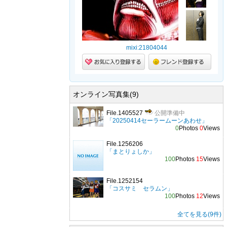
mixi:21804044
オンライン写真集(9)
File.1405527
公開準備中
「20250414セーラームーンあわせ」
0
Photos
0
Views
File.1256206
「まとりょしか」
100
Photos
15
Views
File.1252154
「コスサミ セラムン」
100
Photos
12
Views
全てを見る(9件)