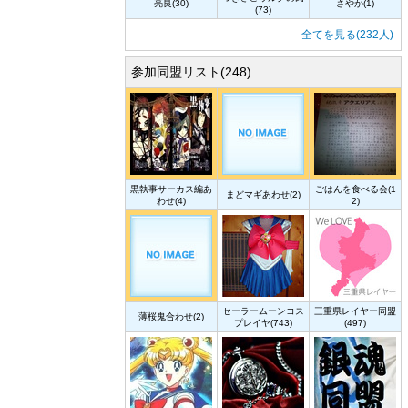
亮良(30)
さやか(1)
(73)
全てを見る(232人)
参加同盟リスト(248)
黒執事サーカス編あ
ごはんを食べる会(1
まどマギあわせ(2)
わせ(4)
2)
セーラームーンコス
三重県レイヤー同盟
薄桜鬼合わせ(2)
プレイヤ(743)
(497)