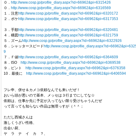
０．
http://www.cosp.jp/profile_diary.aspx?id=66962&pi=6315426
０．
http://www.cosp.jp/profile_diary.aspx?id=66962&pi=6316569
１．注意
http://www.cosp.jp/profile_diary.aspx?id=66962&pi=6320172
２．ボケ
http://www.cosp.jp/profile_diary.aspx?id=66962&pi=6317353
３．手順
http://www.cosp.jp/profile_diary.aspx?id=66962&pi=6320481
４．構図
http://www.cosp.jp/profile_diary.aspx?id=66962&pi=6321759
５．ズーム
http://www.cosp.jp/profile_diary.aspx?id=66962&pi=6322926
６．シャッタースピード
http://www.cosp.jp/profile_diary.aspx?id=66962&pi=63
9
７．Ｆ値
http://www.cosp.jp/profile_diary.aspx?id=66962&pi=6364609
８．ISO
http://www.cosp.jp/profile_diary.aspx?id=66962&pi=6369538
９．ピント
http://www.cosp.jp/profile_diary.aspx?id=66962&pi=6376358
10．最後に
http://www.cosp.jp/profile_diary.aspx?id=66962&pi=6406594
フレ申、併せ＆カメコ依頼なんでも来いだぜ！
おいら頭が悪いので基本、メッセは３行までにしてな☆
依頼は、仕事か先に予定が入ってない限り受けちゃうんだぜ
って言っても知らない作品は無理っすが（＾＾；
ただし西城さんは
激しくうざい性格、
出会い厨、
ヤ ラ ナ イ カ ？、