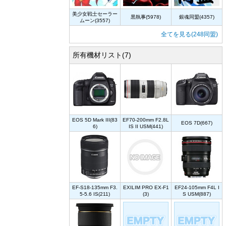
美少女戦士セーラー
黒執事(5978)
銀魂同盟(4357)
ムーン(3557)
全てを見る(248同盟)
所有機材リスト(7)
EOS 5D Mark III(83
EF70-200mm F2.8L
EOS 7D(667)
6)
IS II USM(441)
EF-S18-135mm F3.
EXILIM PRO EX-F1
EF24-105mm F4L I
5-5.6 IS(211)
(3)
S USM(887)