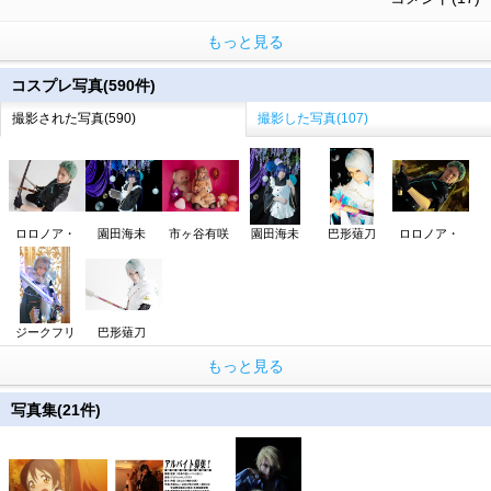
もっと見る
コスプレ写真(590件)
撮影された写真(590)
撮影した写真(107)
ロロノア・
園田海未
市ヶ谷有咲
園田海未
巴形薙刀
ロロノア・
ジークフリ
巴形薙刀
もっと見る
写真集(21件)