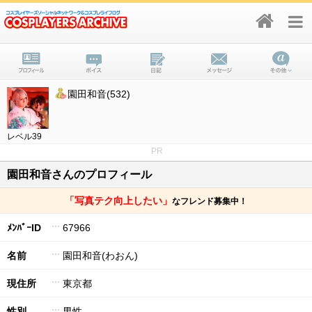
園田和音(532)
レベル39
PR
園田和音さんのプロフィール
「写真テク向上したい」
なフレンド募集中！
ﾒﾝﾊﾞｰID
67966
名前
園田和音(わおん)
現住所
東京都
性別
男性