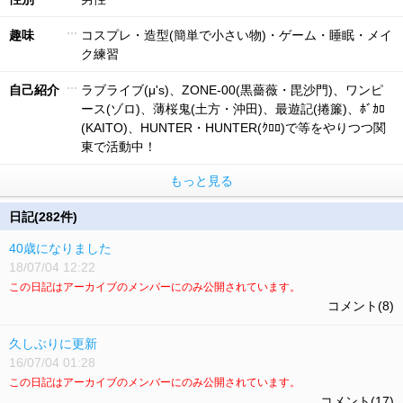
趣味
コスプレ・造型(簡単で小さい物)・ゲーム・睡眠・メイ
ク練習
自己紹介
ラブライブ(μ's)、ZONE-00(黒薔薇・毘沙門)、ワンピ
ース(ゾロ)、薄桜鬼(土方・沖田)、最遊記(捲簾)、ﾎﾞｶﾛ
(KAITO)、HUNTER・HUNTER(ｸﾛﾛ)で等をやりつつ関
東で活動中！
もっと見る
日記(282件)
40歳になりました
18/07/04 12:22
この日記はアーカイブのメンバーにのみ公開されています。
コメント(8)
久しぶりに更新
16/07/04 01:28
この日記はアーカイブのメンバーにのみ公開されています。
コメント(17)