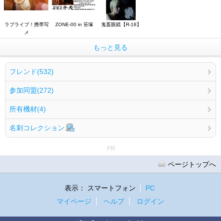
ラブライブ！携帯写
ZONE-00 in 笹塚
鬼畜眼鏡【R-18】
メ
もっと見る
フレンド(532)
参加同盟(272)
所有機材(4)
名刺コレクション
PR
ページトップへ
表示：
スマートフォン
PC
マイページ
ヘルプ
ログイン