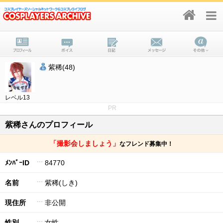
紫稀(48)
レベル13
PR
紫稀さんのプロフィール
「撮影会しましょう」
なフレンド募集中！
ﾒﾝﾊﾞｰID
84770
名前
紫稀(しき)
現住所
非公開
性別
女性