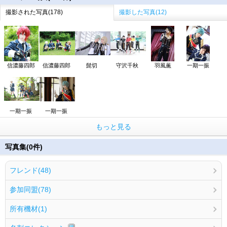
撮影された写真(178)
撮影した写真(12)
信濃藤四郎
信濃藤四郎
髭切
守沢千秋
羽風薫
一期一振
一期一振
一期一振
もっと見る
写真集(0件)
フレンド(48)
参加同盟(78)
所有機材(1)