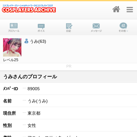
うみ(63)
レベル25
PR
うみさんのプロフィール
ﾒﾝﾊﾞｰID
89005
名前
うみ(うみ)
現住所
東京都
性別
女性