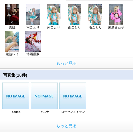
真紅
南ことり
南ことり
南ことり
南ことり
来島また子
綾波レイ
博麗霊夢
もっと見る
写真集(18件)
asuna
アスナ
ローゼンメイデン
もっと見る