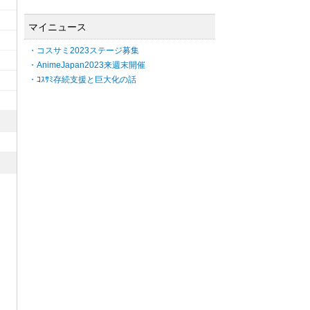
マイニュース
・コスサミ2023ステージ募集
・AnimeJapan2023来週末開催
・ｺｽｻﾐ存続支援と巨大化の話