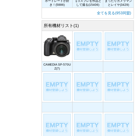
ポートレートが好
【コスプレを作品と
まったりカメラマン
き！(5886)
して撮る(15406)
とレイヤ(3429)
全てを見る(953同盟)
所有機材リスト(1)
CAMEDIA SP-570U
Z(7)