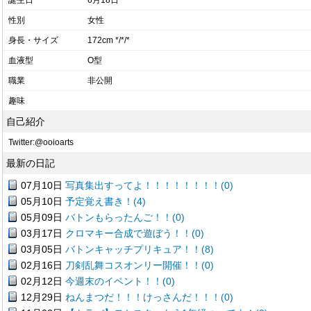
誕生日
6月18日
性別
女性
身長・サイズ
172cm */*/*
血液型
O型
職業
非公開
趣味
自己紹介
Twitter:@ooioarts
最新の日記
07月10日
写真集出すってよ！！！！！！！！(0)
05月10日
予定覚え書き！(4)
05月09日
バトンもらったんご！！(0)
03月17日
クロマキー合成で遊ぼう！！(0)
03月05日
バトンキャッチプリキュア！！(8)
02月16日
刀剣乱舞コスオンリー開催！！(0)
02月12日
今週末のイベント！！(0)
12月29日
ねんまつだ！！！けっさんだ！！！(0)