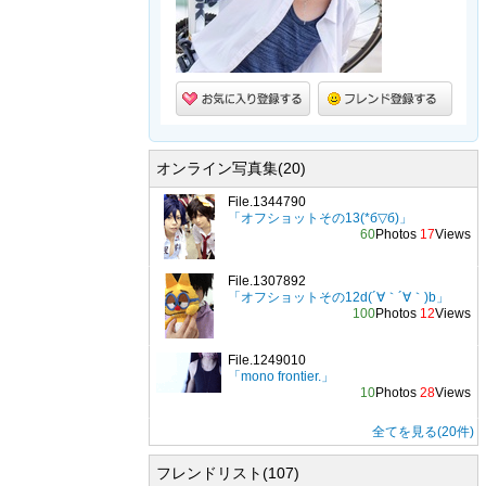
オンライン写真集(20)
File.1344790
「オフショットその13(*б▽б)」
60
Photos
17
Views
File.1307892
「オフショットその12d(´∀｀´∀｀)b」
100
Photos
12
Views
File.1249010
「mono frontier.」
10
Photos
28
Views
全てを見る(20件)
フレンドリスト(107)