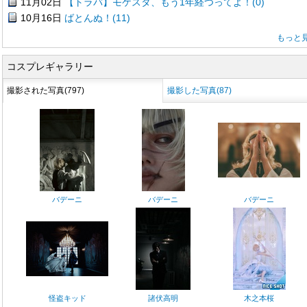
11月02日
【トラバ】モケスタ、もう1年経つってよ！(0)
10月16日
ばとんぬ！(11)
もっと
コスプレギャラリー
撮影された写真(797)
撮影した写真(87)
バデーニ
バデーニ
バデーニ
怪盗キッド
諸伏高明
木之本桜