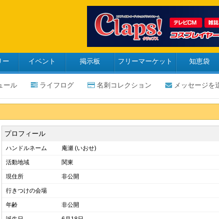
リー
イベント
掲示板
フリーマーケット
知恵袋
ュール
ライフログ
名刺コレクション
メッセージを
プロフィール
ハンドルネーム
庵瀬 (いおせ)
活動地域
関東
現住所
非公開
行きつけの会場
年齢
非公開