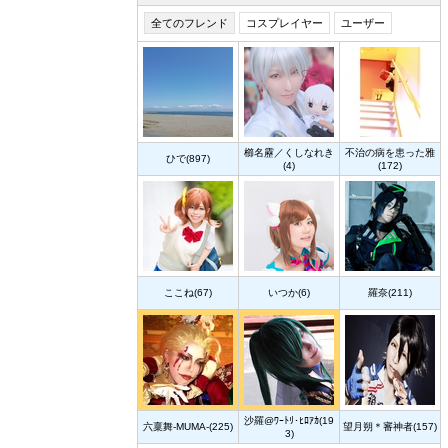
全てのフレンド
コスプレイヤー
ユーザー
櫛名靂／くしなれき
不治の病を患った雅
ひで(897)
(4)
(172)
ここね(67)
いつか(6)
羅奈(211)
沙羅@ﾜｰﾄﾘ･ﾋﾛｱｶ(19
六稟舞-MUMA-(225)
望月朔＊審神者(157)
3)