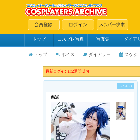
トップ
コスプレ写真
写真集
ダイア
トップ
ボイス
ダイアリー
スケジ
最新ログインは2週間以内
レベル24
庵瀬