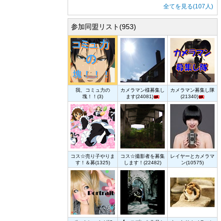
全てを見る(107人)
参加同盟リスト(953)
我、コミュ力の
カメラマン様募集し
カメラマン募集し隊
塊！！(3)
ます(24081)
(21340)
コス☆売り子やりま
コス☆撮影者を募集
レイヤーとカメラマ
す！＆募(1325)
します！(22482)
ン(10575)