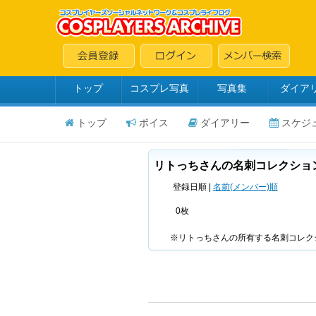
トップ
コスプレ写真
写真集
ダイア
トップ
ボイス
ダイアリー
スケジ
リトっちさんの名刺コレクション(
登録日順 |
名前(メンバー)順
0枚
※リトっちさんの所有する名刺コレク