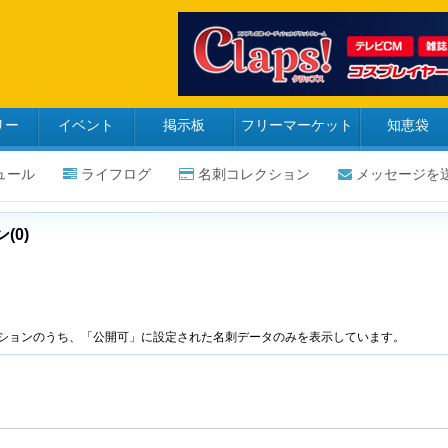
リー
イベント
掲示板
フリーマーケット
知恵袋
ュール
ライフログ
名刺コレクション
メッセージを
0)
ションのうち、「公開可」に設定された名刺データのみを表示しています。