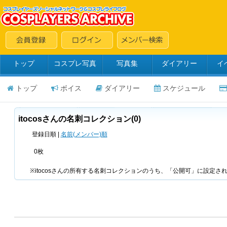
トップ
コスプレ写真
写真集
ダイアリー
イ
トップ
ボイス
ダイアリー
スケジュール
itocosさんの名刺コレクション(0)
登録日順 |
名前(メンバー)順
0枚
※itocosさんの所有する名刺コレクションのうち、「公開可」に設定