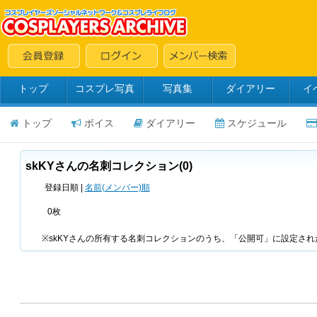
トップ
コスプレ写真
写真集
ダイアリー
イ
トップ
ボイス
ダイアリー
スケジュール
skKYさんの名刺コレクション(0)
登録日順 |
名前(メンバー)順
0枚
※skKYさんの所有する名刺コレクションのうち、「公開可」に設定さ