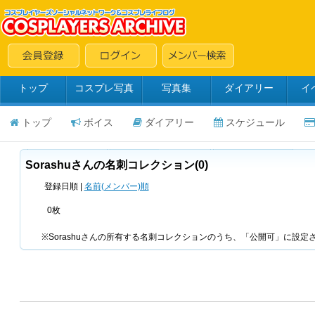
トップ
コスプレ写真
写真集
ダイアリー
イ
トップ
ボイス
ダイアリー
スケジュール
Sorashuさんの名刺コレクション(0)
登録日順 |
名前(メンバー)順
0枚
※Sorashuさんの所有する名刺コレクションのうち、「公開可」に設