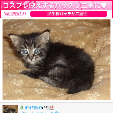
牙神幻獣狼
(26)