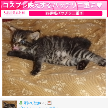
牙神幻獣狼
(26)