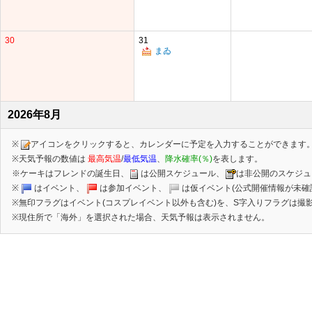
30
31
まゐ
2026年8月
※
アイコンをクリックすると、カレンダーに予定を入力することができます
※天気予報の数値は
最高気温
/
最低気温
、
降水確率(％)
を表します。
※ケーキはフレンドの誕生日、
は公開スケジュール、
は非公開のスケジュ
※
はイベント、
は参加イベント、
は仮イベント(公式開催情報が未確
※無印フラグはイベント(コスプレイベント以外も含む)を、S字入りフラグは撮影
※現住所で「海外」を選択された場合、天気予報は表示されません。