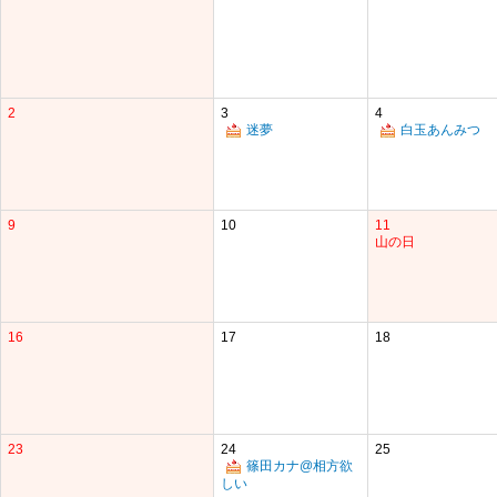
2
3
4
迷夢
白玉あんみつ
9
10
11
山の日
16
17
18
23
24
25
篠田カナ@相方欲
しい