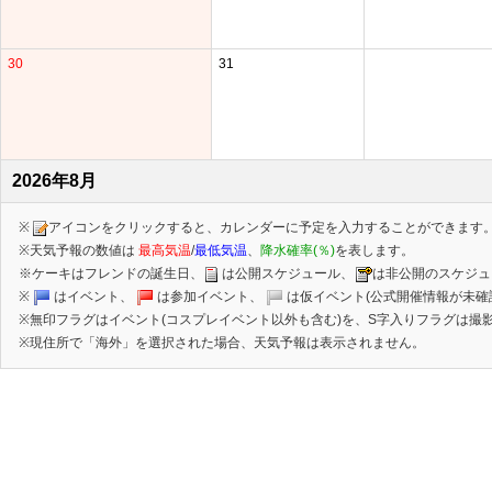
30
31
2026年8月
※
アイコンをクリックすると、カレンダーに予定を入力することができます
※天気予報の数値は
最高気温
/
最低気温
、
降水確率(％)
を表します。
※ケーキはフレンドの誕生日、
は公開スケジュール、
は非公開のスケジュ
※
はイベント、
は参加イベント、
は仮イベント(公式開催情報が未確
※無印フラグはイベント(コスプレイベント以外も含む)を、S字入りフラグは撮影
※現住所で「海外」を選択された場合、天気予報は表示されません。