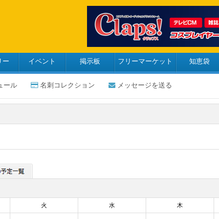
リー
イベント
掲示板
フリーマーケット
知恵袋
ュール
名刺コレクション
メッセージを送る
火
水
木