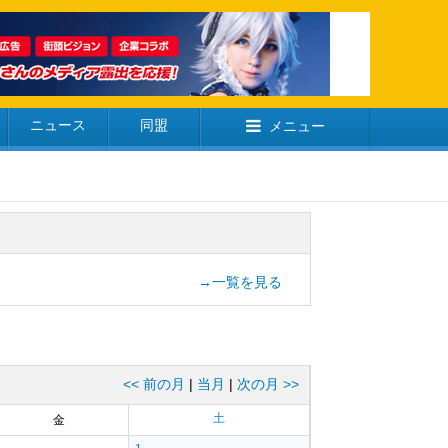
ニュース
同盟
メニュー
→一覧を見る
<< 前の月
|
当月
|
次の月 >>
土
金