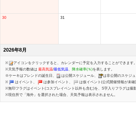
30
31
2026年8月
※
アイコンをクリックすると、カレンダーに予定を入力することができます
※天気予報の数値は
最高気温
/
最低気温
、
降水確率(％)
を表します。
※ケーキはフレンドの誕生日、
は公開スケジュール、
は非公開のスケジュ
※
はイベント、
は参加イベント、
は仮イベント(公式開催情報が未確
※無印フラグはイベント(コスプレイベント以外も含む)を、S字入りフラグは撮影
※現住所で「海外」を選択された場合、天気予報は表示されません。