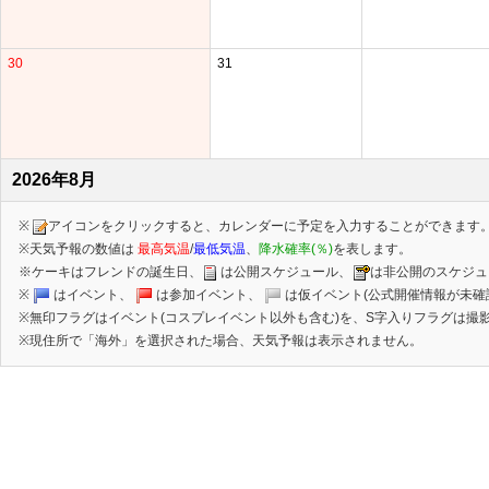
30
31
2026年8月
※
アイコンをクリックすると、カレンダーに予定を入力することができます
※天気予報の数値は
最高気温
/
最低気温
、
降水確率(％)
を表します。
※ケーキはフレンドの誕生日、
は公開スケジュール、
は非公開のスケジュ
※
はイベント、
は参加イベント、
は仮イベント(公式開催情報が未確
※無印フラグはイベント(コスプレイベント以外も含む)を、S字入りフラグは撮影
※現住所で「海外」を選択された場合、天気予報は表示されません。