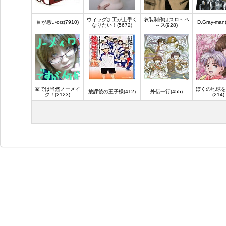
ウィッグ加工が上手く
衣装制作はスロ～ペ
目が悪いorz(7910)
D.Gray-man
なりたい！(5672)
～ス(928)
家では当然ノーメイ
ぼくの地球を
放課後の王子様(412)
外伝一行(455)
ク！(2123)
(214)