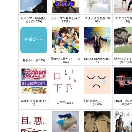
カメラマン様募集し
カメラマン募集し隊(2
スタジオ撮影会(76
スタジオで撮
ます(24079)
1339)
03)
40)
遥かなる時空の中で(1
Sound Horizon(358
猫が好きです
身長が･･･(7535)
164)
1)
（//△//)(3
ネオロマ同盟♪(147
顔に自信ない・・・
FINAL FANT
口下手(3384)
5)
(5840)
式(1473