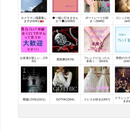
カメラマン様募集し
◆一緒に行きません
ポートレートが好
ゴシック&
ます(24081)
か？◆(14080)
き！(5886)
(44
お友達が欲しい…(76
フレンドになったら
突然のﾌﾚﾝ
黒執事(5978)
82)
末長く･･･(6043)
(330
クラシック
廃墟LOVE(1921)
GOTHIC(384)
ドレスが好き(1857)
き(41