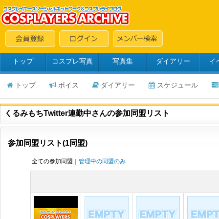
トップ
コスプレ写真
写真集
ダイアリー
イ
トップ
ボイス
ダイアリー
スケジュール
くるみもちTwitter連勤中さんの参加同盟リスト
参加同盟リスト(1同盟)
全ての参加同盟｜
管理中の同盟のみ