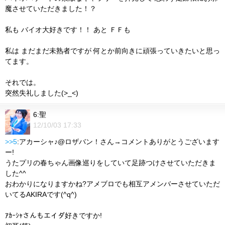
魔させていただきました！？
私も バイオ大好きです！！ あと ＦＦも
私は まだまだ未熟者ですが 何とか前向きに頑張っていきたいと思っ
てます。
それでは。
突然失礼しました(>_<)
6:聖
12/10/03 17:33
>>5
:アカーシャ♪@ロザバン！さん→コメントありがとうございます
ー!
うたプリの春ちゃん画像巡りをしていて足跡つけさせていただきま
した^^
おわかりになりますかね?アメブロでも相互アメンバーさせていただ
いてるAKIRAです(^q^)
ｱｶｰｼｬさんもエイダ好きですか!