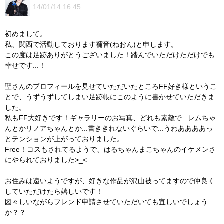
14/01/14 16:45
初めまして。
私、関西で活動しております禰音(ねおん)と申します。
この度は足跡ありがとうございました！踏んでいただけただけでも
幸せです...！
聖さんのプロフィールを見せていただいたところFF好き様というこ
とで、うずうずしてしまい足跡帳にこのように書かせていただきま
した。
私もFF大好きです！ギャラリーのお写真、どれも素敵で...レムちゃ
んとかリノアちゃんとか...書ききれないぐらいで...うわああああっ
とテンションが上がっておりました。
Free！コスもされてるようで、はるちゃんまこちゃんのイケメンさ
にやられておりました>_<
お住みは遠いようですが、好きな作品が沢山被ってますので仲良く
していただけたら嬉しいです！
図々しいながらフレンド申請させていただいても宜しいでしょう
か？？