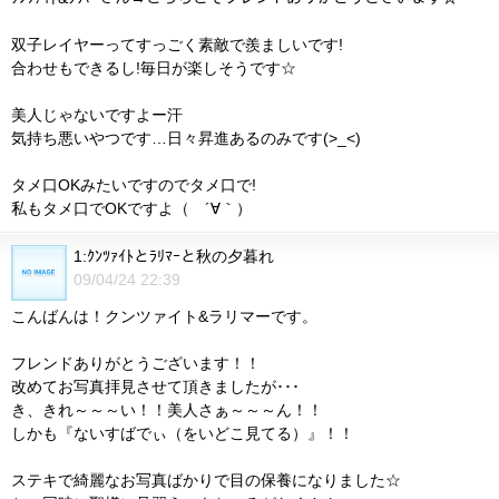
双子レイヤーってすっごく素敵で羨ましいです!
合わせもできるし!毎日が楽しそうです☆
美人じゃないですよー汗
気持ち悪いやつです…日々昇進あるのみです(>_<)
タメ口OKみたいですのでタメ口で!
私もタメ口でOKですよ（ ´∀｀）
1:ｸﾝﾂｧｲﾄとﾗﾘﾏｰと秋の夕暮れ
09/04/24 22:39
こんばんは！クンツァイト&ラリマーです。
フレンドありがとうございます！！
改めてお写真拝見させて頂きましたが･･･
き、きれ～～～い！！美人さぁ～～～ん！！
しかも『ないすばでぃ（をいどこ見てる）』！！
ステキで綺麗なお写真ばかりで目の保養になりました☆