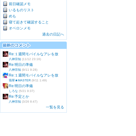
前日確認メモ
いるものリスト
めも
寝て起きて確認すること
オベロンメモ
過去の日記へ
Re:１週間モバイルなアレを放
八神宗知
(11/12 23:16)
Re:明日の準備
八神宗知
(9/11 9:28)
Re:１週間モバイルなアレを放
翡翠★MASTER
(9/11 1:49)
Re:明日の準備
しろな
(5/21 9:37)
Re:予定とか
八神宗知
(3/26 8:47)
一覧を見る