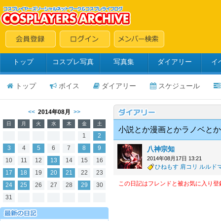
トップ
コスプレ写真
写真集
ダイアリー
イ
トップ
ボイス
ダイアリー
スケジュール
<<
2014年08月
>>
日
月
火
水
木
金
土
小説とか漫画とかラノベとか
1
2
3
4
5
6
7
8
9
八神宗知
2014年08月17日 13:21
10
11
12
13
14
15
16
ひねもす
肩コリ
ルルド
17
18
19
20
21
22
23
この日記はフレンドと被お気に入り登
24
25
26
27
28
29
30
31