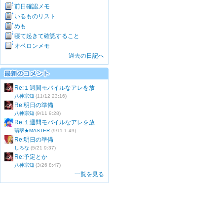
前日確認メモ
いるものリスト
めも
寝て起きて確認すること
オベロンメモ
過去の日記へ
Re:１週間モバイルなアレを放
八神宗知
(11/12 23:16)
Re:明日の準備
八神宗知
(9/11 9:28)
Re:１週間モバイルなアレを放
翡翠★MASTER
(9/11 1:49)
Re:明日の準備
しろな
(5/21 9:37)
Re:予定とか
八神宗知
(3/26 8:47)
一覧を見る