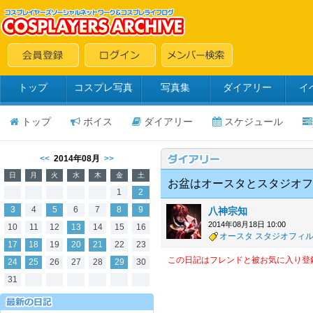
トップ
コスプレ写真
写真集
ダイアリー
イ
トップ
ボイス
ダイアリー
スケジュール
<<
2014年08月
>>
日
月
火
水
木
金
土
お盆はオースタとスタジオフ
1
2
3
4
5
6
7
8
9
八神宗知
2014年08月18日 10:00
10
11
12
13
14
15
16
オースタ
スタジオフィ
17
18
19
20
21
22
23
この日記はフレンドと被お気に入り登
24
25
26
27
28
29
30
31