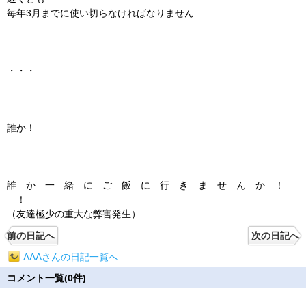
毎年3月までに使い切らなければなりません
・・・
誰か！
誰 か 一 緒 に ご 飯 に 行 き ま せ ん か ！
！
（友達極少の重大な弊害発生）
前の日記へ
次の日記へ
AAAさんの日記一覧へ
コメント一覧(0件)