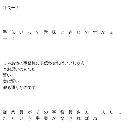
社長ー！
手 伝 い っ て 意 味 ご 存 じ で す か ぁ
ー ！
じゃあ他の事務員に手伝わせればいいじゃん
とお思いのあなた
賢い
実に賢い
仰る通りなのです
従 業 員 が そ の 事 務 員 さ ん 一 人 だ っ
た と い う 事 実 が な け れ ば ね