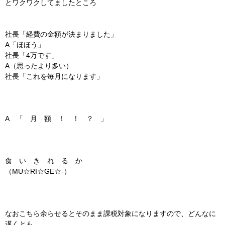
とワクワクしてましたところ
社長「経費の金額が決まりました」
A「ほほう」
社長「4万です」
A（思ったより多い）
社長「これを毎月になります」
A 「 月 額 ！ ！ ？ 」
食 い き れ る か
（MU☆RI☆GE☆-）
なおこちら余らせるとそのまま課税対象になりますので、どんなに
遅くとも