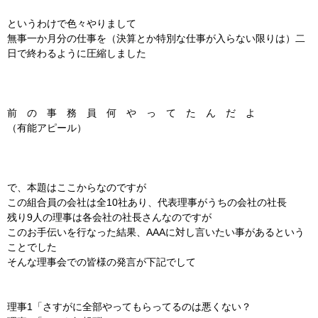
というわけで色々やりまして
無事一か月分の仕事を（決算とか特別な仕事が入らない限りは）二
日で終わるように圧縮しました
前 の 事 務 員 何 や っ て た ん だ よ
（有能アピール）
で、本題はここからなのですが
この組合員の会社は全10社あり、代表理事がうちの会社の社長
残り9人の理事は各会社の社長さんなのですが
このお手伝いを行なった結果、AAAに対し言いたい事があるという
ことでした
そんな理事会での皆様の発言が下記でして
理事1「さすがに全部やってもらってるのは悪くない？