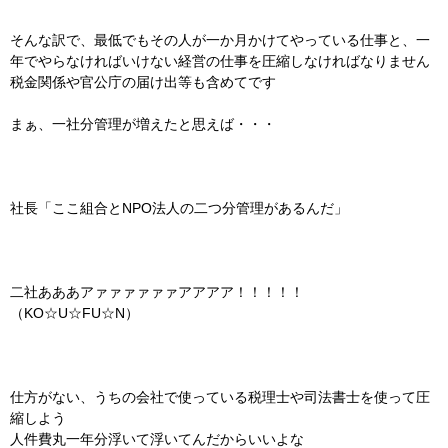
そんな訳で、最低でもその人が一か月かけてやっている仕事と、一
年でやらなければいけない経営の仕事を圧縮しなければなりません
税金関係や官公庁の届け出等も含めてです
まぁ、一社分管理が増えたと思えば・・・
社長「ここ組合とNPO法人の二つ分管理があるんだ」
二社あああアァァァァァァアアアア！！！！！
（KO☆U☆FU☆N）
仕方がない、うちの会社で使っている税理士や司法書士を使って圧
縮しよう
人件費丸一年分浮いて浮いてんだからいいよな