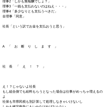
理事2「しかも無報酬でしょ？」
理事3「一銭も支払わないのはねえ・・・」
理事4「多少なりとも支払うべきだ」
全理事「同意」
社長「という訳でお金を支払おうと思う」
A 「 お 断 り し ま す 」
社 長 「 え ！ ？ 」
え！？じゃないよ社長
もし組合側でも給料もらうとなった場合は仕事がめっちゃ増えるの
よ
社保も市県民税も別計算して処理しなきゃいけないし
しかも確定申告にもいかなければならない