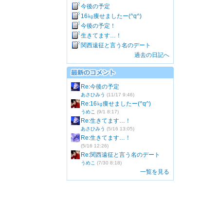
今後の予定
16㎏痩せましたー(^q^)
今後の予定！
生きてます…！
関西遠征と言う名のデート
過去の日記へ
Re:今後の予定
あさひみう
(11/17 9:46)
Re:16㎏痩せましたー(^q^)
うめこ
(9/1 8:17)
Re:生きてます…！
あさひみう
(5/16 13:05)
Re:生きてます…！
(5/16 12:26)
Re:関西遠征と言う名のデート
うめこ
(7/30 8:18)
一覧を見る