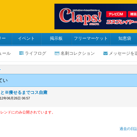
リー
イベント
掲示板
フリーマーケット
知恵袋
ュール
ライフログ
名刺コレクション
メッセージを
てい
りと※痩せるまでコス自粛
012年06月26日 06:57
フレンドにのみ公開されています。
過去の日