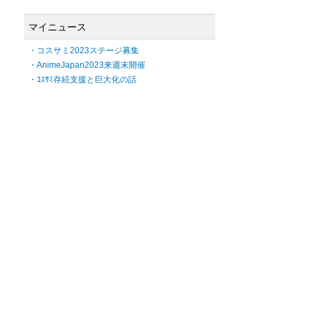
マイニュース
・コスサミ2023ステージ募集
・AnimeJapan2023来週末開催
・ｺｽｻﾐ存続支援と巨大化の話