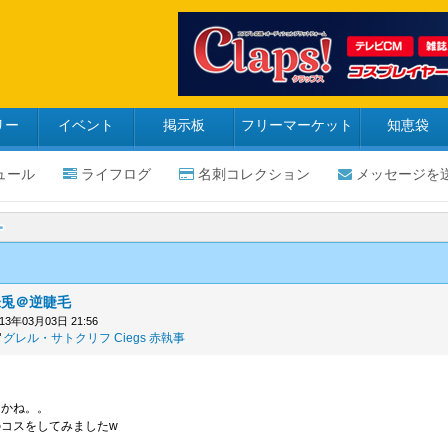
リー
イベント
掲示板
フリーマーケット
知恵袋
ュール
ライフログ
名刺コレクション
メッセージを
未兎＠逆睫毛
013年03月03日 21:56
グレル・サトクリフ
Ciegs
赤執事
たかね。。
コスをしてみましたw