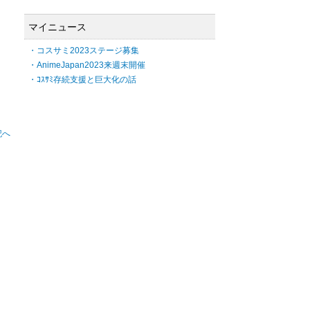
マイニュース
・コスサミ2023ステージ募集
・AnimeJapan2023来週末開催
・ｺｽｻﾐ存続支援と巨大化の話
記へ