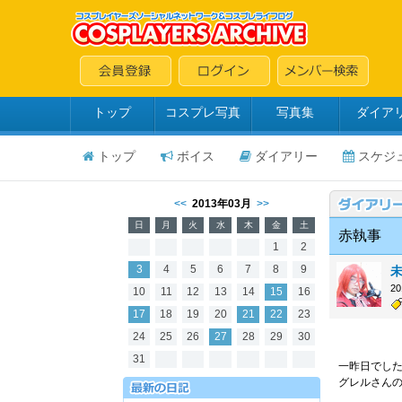
トップ
コスプレ写真
写真集
ダイア
トップ
ボイス
ダイアリー
スケジ
<<
2013年03月
>>
日
月
火
水
木
金
土
赤執事
1
2
3
4
5
6
7
8
9
2
10
11
12
13
14
15
16
17
18
19
20
21
22
23
24
25
26
27
28
29
30
31
一昨日でし
グレルさんの