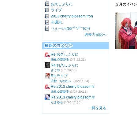
お久しぶりに
３月のイベン
ライブ
2013 cherry blossom fron
今週末。
うぇーい(((o(*ﾟ▽ﾟ*)o)))
過去の日記へ
Re:お久しぶりに
未兎＠逆睫毛
(5/8 12:21)
Re:お久しぶりに
さくや
(5/5 20:53)
Re:ライブ
涼秋（ryoshu）
(3/29 5:23)
Re:2013 cherry blossom fr
未兎＠逆睫毛
(3/27 20:15)
Re:2013 cherry blossom fr
たまゆら
(3/26 12:36)
一覧を見る