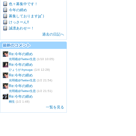
色々募集中です！
今年の締め
募集しております|дﾟ)
けっさーん!!
誠凛あわせー！
過去の日記へ
Re:今年の締め
光明礁@Twitter生息
(1/10 10:05)
Re:今年の締め
ひょうが-hyouga-
(1/4 12:28)
Re:今年の締め
光明礁@Twitter生息
(1/2 21:54)
Re:今年の締め
光明礁@Twitter生息
(1/2 21:51)
Re:今年の締め
桐生
(1/2 1:48)
一覧を見る