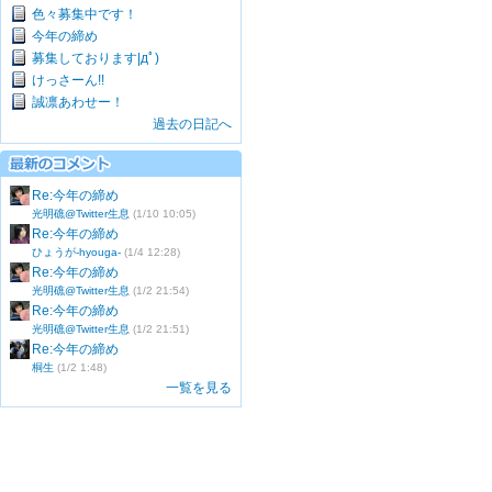
色々募集中です！
今年の締め
募集しております|дﾟ)
けっさーん!!
誠凛あわせー！
過去の日記へ
Re:今年の締め
光明礁@Twitter生息
(1/10 10:05)
Re:今年の締め
ひょうが-hyouga-
(1/4 12:28)
Re:今年の締め
光明礁@Twitter生息
(1/2 21:54)
Re:今年の締め
光明礁@Twitter生息
(1/2 21:51)
Re:今年の締め
桐生
(1/2 1:48)
一覧を見る