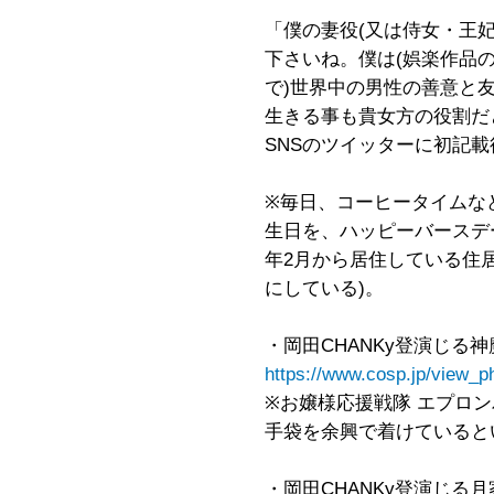
「僕の妻役(又は侍女・王
下さいね。僕は(娯楽作品
で)世界中の男性の善意と
生きる事も貴女方の役割だと
SNSのツイッターに初記載後
※毎日、コーヒータイムな
生日を、ハッピーバースデー
年2月から居住している住
にしている)。
・岡田CHANKy登演じる
https://www.cosp.jp/view_
※お嬢様応援戦隊 エプロ
手袋を余興で着けていると
・岡田CHANKy登演じる