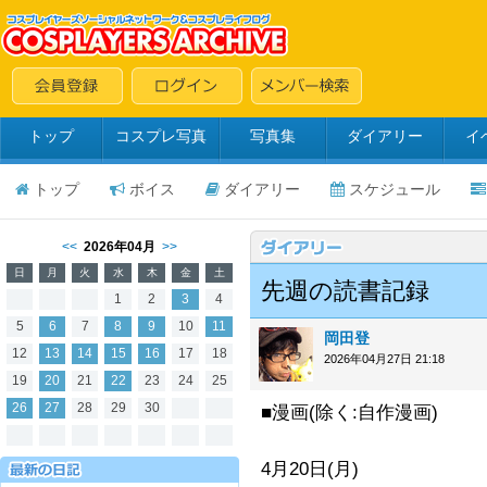
トップ
コスプレ写真
写真集
ダイアリー
イ
トップ
ボイス
ダイアリー
スケジュール
<<
2026年04月
>>
日
月
火
水
木
金
土
先週の読書記録
1
2
3
4
5
6
7
8
9
10
11
岡田登
12
13
14
15
16
17
18
2026年04月27日 21:18
19
20
21
22
23
24
25
26
27
28
29
30
■漫画(除く:自作漫画)
4月20日(月)