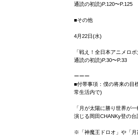
通読の初読)P.120〜P.125
■その他
4月22日(水)
「戦え！全日本アニメロボ大全
通読の初読)P.30〜P.33
ーーー
■付帯事項：僕の将来の目
常生活内で)
「月が太陽に勝り世界が一軒
演じる岡田CHANKy登の台
※「神魔王ドロオ」や「月