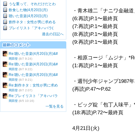
うな重って、それだけだとわ
飲食した物(4月20日(月)
・青木雄二「ナニワ金融道
聴いた音楽(4月20日(月)
(6:再読)P.1〜最終頁
創作ネタ：女性が男に求める
(7:再読)P.1〜最終頁
プレイリスト「アキハバラ(
(8:再読)P.1〜最終頁
過去の日記へ
(9:再読)P.1〜最終頁
Re:聴いた音楽(4月20日(月)&#
・相原コージ「ムジナ」*Ren
岡田登
(8/7 9:24)
Re:聴いた音楽(4月20日(月)&#
(1:再読)P.1〜最終頁
岡田登
(8/7 9:22)
Re:聴いた音楽(4月20日(月)&#
岡田登
(8/7 9:21)
・週刊少年ジャンプ1987年1
Re:創作ネタ：女性が男に求め
(再読)P.47〜P.62
岡田登
(8/7 2:07)
Re:プレイリスト「アキハバラ
岡田登
(8/5 10:16)
・ビッグ錠「包丁人味平」*
一覧を見る
(18:再読)P.72〜最終頁
4月21日(火)