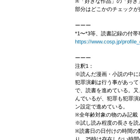
※「好きな作品」の「好き
部分はどこかのチェックが
ーーー
*1〜*3等、読書記録の付
https://www.cosp.jp/profil
ーーー
注釈1：
※読んだ漫画・小説の中に
犯罪演劇は行う事があって
で、読書を進めている。又
んでいるが、犯罪も犯罪演
ン設定で進めている。
※全年齢対象の物のみ記載
※試し読み程度の長さを読
※読書日の日付けの時間の
り、25時は存在しない時