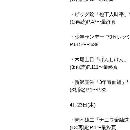
・ビッグ錠「包丁人味平」*
(1:再読)P.47〜最終頁
・少年サンデー ’70セレク
P.615〜P.638
・木尾士目「げんしけん」
(3:再読)P.111〜最終頁
・新沢基栄「3年奇面組」*
(3初読)P.1〜P.32
4月23日(木)
・青木雄二「ナニワ金融道
(13:再読)P.1〜最終頁