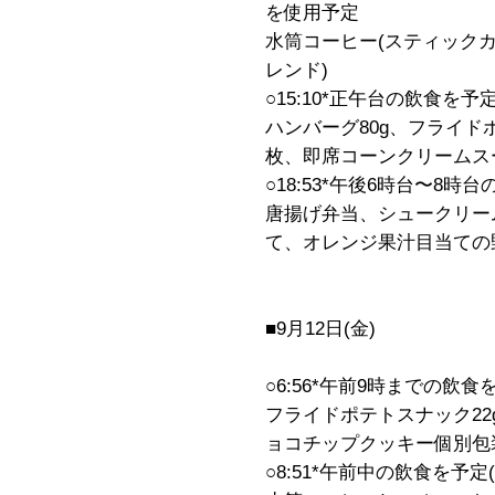
を使用予定
水筒コーヒー(スティックカ
レンド)
○15:10*正午台の飲食を予
ハンバーグ80g、フライドポ
枚、即席コーンクリームス
○18:53*午後6時台〜8時
唐揚げ弁当、シュークリー
て、オレンジ果汁目当ての野
■9月12日(金)
○6:56*午前9時までの飲
フライドポテトスナック22
ョコチップクッキー個別包
○8:51*午前中の飲食を予