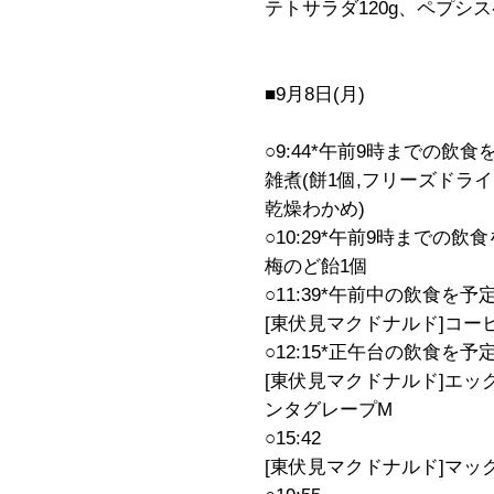
テトサラダ120g、ペプシ
■9月8日(月)
○9:44*午前9時までの飲
雑煮(餅1個,フリーズドライ
乾燥わかめ)
○10:29*午前9時までの
梅のど飴1個
○11:39*午前中の飲食を
[東伏見マクドナルド]コー
○12:15*正午台の飲食を予
[東伏見マクドナルド]エ
ンタグレープM
○15:42
[東伏見マクドナルド]マック