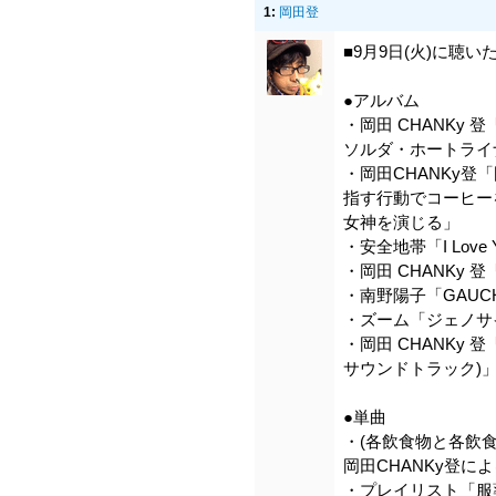
1:
岡田登
■9月9日(火)に聴い
●アルバム
・岡田 CHANKy
ソルダ・ホートライナ
・岡田CHANKy登
指す行動でコーヒー
女神を演じる」
・安全地帯「I Love
・岡田 CHANKy 登
・南野陽子「GAUC
・ズーム「ジェノサ
・岡田 CHANKy
サウンドトラック)
●単曲
・(各飲食物と各飲
岡田CHANKy登に
・プレイリスト「服