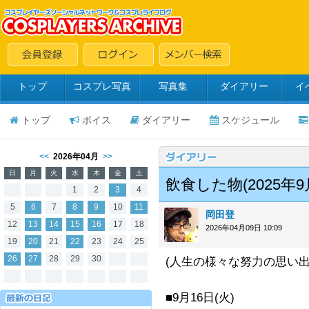
トップ
コスプレ写真
写真集
ダイアリー
イ
トップ
ボイス
ダイアリー
スケジュール
<<
2026年04月
>>
日
月
火
水
木
金
土
飲食した物(2025年9月
1
2
3
4
5
6
7
8
9
10
11
岡田登
12
13
14
15
16
17
18
2026年04月09日 10:09
19
20
21
22
23
24
25
26
27
28
29
30
(人生の様々な努力の思い
■9月16日(火)