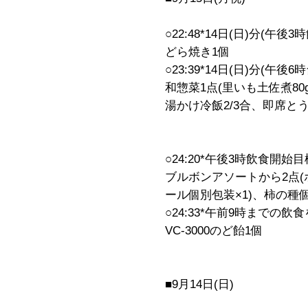
○22:48*14日(日)分(午
どら焼き1個
○23:39*14日(日)分(午
和惣菜1点(里いも土佐煮8
湯かけ冷飯2/3合、即席と
○24:20*午後3時飲食開始
ブルボンアソートから2点(
ール個別包装×1)、柿の種個
○24:33*午前9時までの
VC-3000のど飴1個
■9月14日(日)