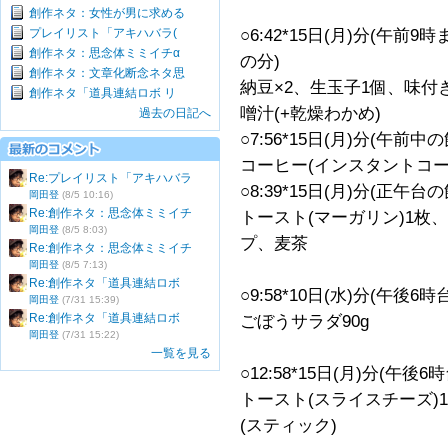
創作ネタ：女性が男に求める
プレイリスト「アキハバラ(
○6:42*15日(月)分(午
創作ネタ：思念体ミミイチα
の分)
創作ネタ：文章化断念ネタ思
納豆×2、生玉子1個、味付
創作ネタ「道具連結ロボ リ
噌汁(+乾燥わかめ)
過去の日記へ
○7:56*15日(月)分(午
コーヒー(インスタントコー
Re:プレイリスト「アキハバラ
○8:39*15日(月)分(正午
岡田登
(8/5 10:16)
Re:創作ネタ：思念体ミミイチ
トースト(マーガリン)1枚
岡田登
(8/5 8:03)
プ、麦茶
Re:創作ネタ：思念体ミミイチ
岡田登
(8/5 7:13)
Re:創作ネタ「道具連結ロボ
○9:58*10日(水)分(午後
岡田登
(7/31 15:39)
Re:創作ネタ「道具連結ロボ
ごぼうサラダ90g
岡田登
(7/31 15:22)
一覧を見る
○12:58*15日(月)分(午
トースト(スライスチーズ)
(スティック)