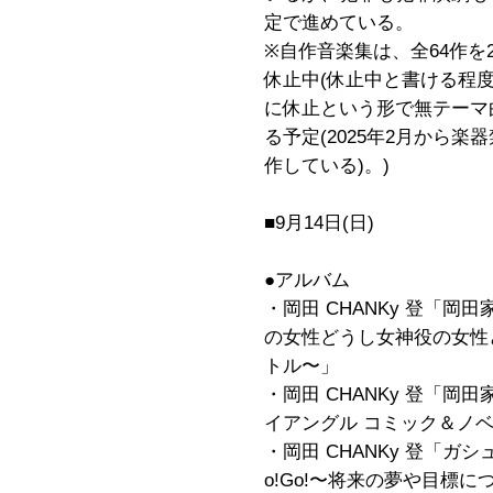
定で進めている。
※自作音楽集は、全64作を
休止中(休止中と書ける程度
に休止という形で無テーマ
る予定(2025年2月から
作している)。)
■9月14日(日)
●アルバム
・岡田 CHANKy 登「岡
の女性どうし女神役の女性
トル〜」
・岡田 CHANKy 登「岡
イアングル コミック＆ノ
・岡田 CHANKy 登「ガシュリ
o!Go!〜将来の夢や目標