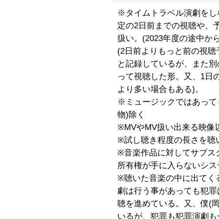
※タイムトラベル演劇をし
定の2日前までの視聴や、
扱い。(2023年度の途中か
(2日前よりもっと前の視
と記録しているが、また別
って視聴した形。又、1日の
より多い場合もある)。
※ミュージックではあって
物)除く
※MVやMV扱い出来る映
※試し聴き程度の長さを聴
※音楽作品に対してサブス
所有権が手に入らないシス
※聴いた音楽の中に出てく
劇は行う事があっても犯罪
聴を進めている。又、僕(
いるが、犯罪も犯罪演劇も