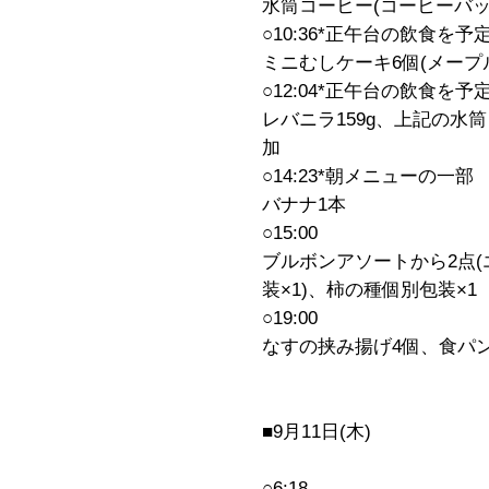
水筒コーヒー(コーヒーバッ
○10:36*正午台の飲食を予
ミニむしケーキ6個(メープ
○12:04*正午台の飲食を予
レバニラ159g、上記の水
加
○14:23*朝メニューの一部
バナナ1本
○15:00
ブルボンアソートから2点(
装×1)、柿の種個別包装×1
○19:00
なすの挟み揚げ4個、食パン
■9月11日(木)
○6:18