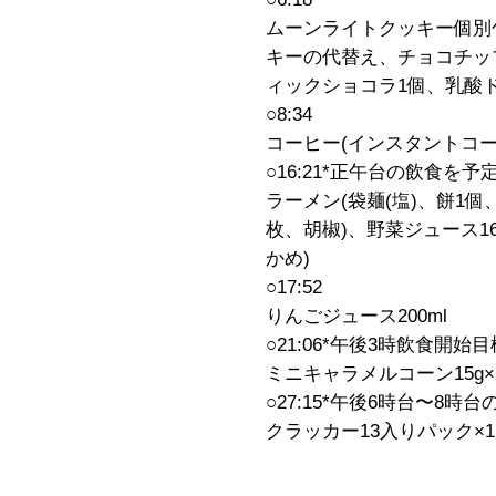
ムーンライトクッキー個別包
キーの代替え、チョコチッ
ィックショコラ1個、乳酸
○8:34
コーヒー(インスタントコー
○16:21*正午台の飲食を予
ラーメン(袋麺(塩)、餅1個
枚、胡椒)、野菜ジュース1
かめ)
○17:52
りんごジュース200ml
○21:06*午後3時飲食開始
ミニキャラメルコーン15g×
○27:15*午後6時台〜8時
クラッカー13入りパック×