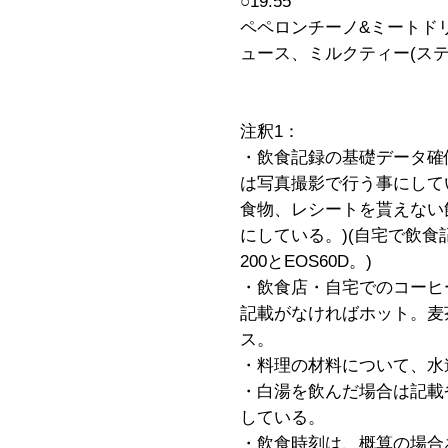
○19:55
ペペロンチーノ&ミートドリ
ュース、ミルクティー(ステ
注釈1：
・飲食記録の基礎データ確
は写真撮影で行う事にして
食物、レシートを貰えない
にしている。)(自宅で飲食記
200とEOS60D。)
・飲食店・自宅でのコーヒ
記載がなければホット。麦
ス。
・料理の材料について、水
・白湯を飲んだ場合は記載
している。
・飲食時刻は、概算の場合