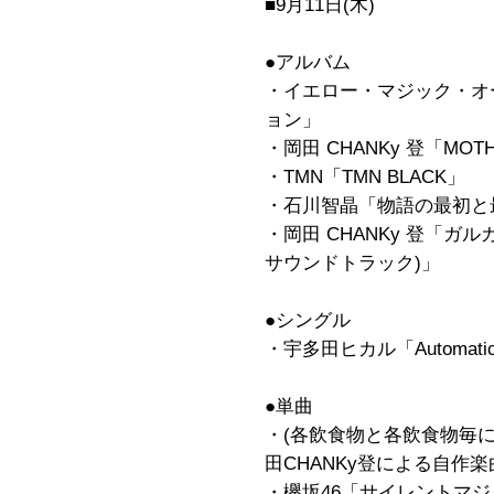
■9月11日(木)
●アルバム
・イエロー・マジック・オ
ョン」
・岡田 CHANKy 登「MOTH
・TMN「TMN BLACK」
・石川智晶「物語の最初と
・岡田 CHANKy 登「ガ
サウンドトラック)」
●シングル
・宇多田ヒカル「Automati
●単曲
・(各飲食物と各飲食物毎
田CHANKy登による自作楽
・欅坂46「サイレントマジョリ