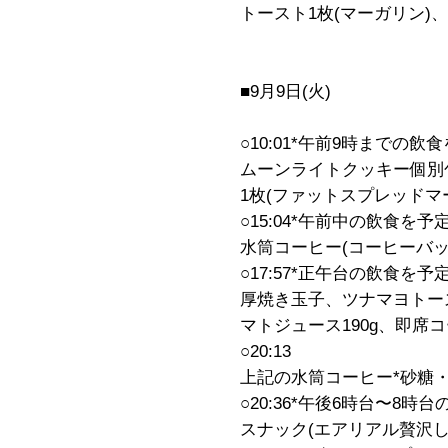
トースト1枚(マーガリン)
■9月9日(火)
○10:01*午前9時までの
ムーンライトクッキー個別包
1枚(ファットスプレッドマ
○15:04*午前中の飲食を
水筒コーヒー(コーヒーバッ
○17:57*正午台の飲食を予
厚焼き玉子、ツナマヨトー
マトジュース190g、即席
○20:13
上記の水筒コーヒー*砂糖
○20:36*午後6時台〜8時
スナック(エアリアル贅沢し