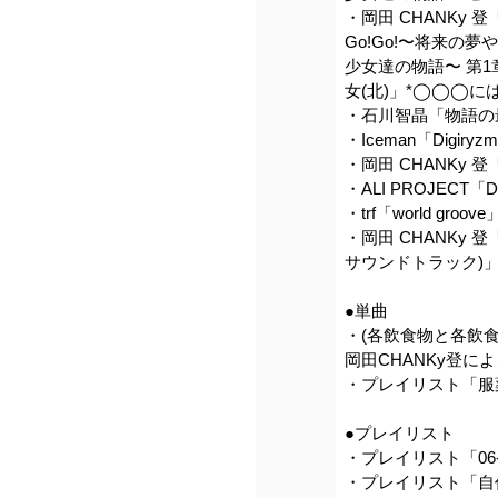
・岡田 CHANKy 登「
Go!Go!〜将来の
少女達の物語〜 第
女(北)」*◯◯◯
・石川智晶「物語の
・Iceman「Digiryzm
・岡田 CHANKy 登
・ALI PROJECT「D
・trf「world groove
・岡田 CHANKy
サウンドトラック)
●単曲
・(各飲食物と各飲
岡田CHANKy登に
・プレイリスト「服
●プレイリスト
・プレイリスト「06-13
・プレイリスト「自作