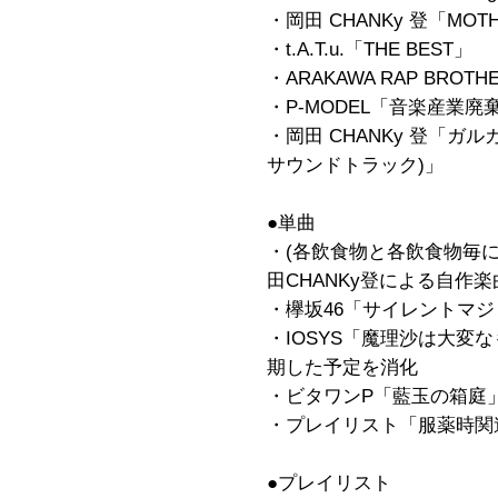
・岡田 CHANKy 登「MOTH
・t.A.T.u.「THE BEST」
・ARAKAWA RAP BROT
・P-MODEL「音楽産業廃棄物
・岡田 CHANKy 登「ガ
サウンドトラック)」
●単曲
・(各飲食物と各飲食物毎
田CHANKy登による自作楽
・欅坂46「サイレントマジョリ
・IOSYS「魔理沙は大変なも
期した予定を消化
・ビタワンP「藍玉の箱庭」
・プレイリスト「服薬時関
●プレイリスト