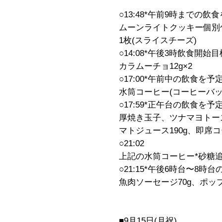
○13:48*午前9時までの
ムーンライトクッキー個別包
1枚(スライスチーズ)
○14:08*午後3時飲食開始目
カラムーチョ12g×2
○17:00*午前中の飲食を予
水筒コーヒー(コーヒーバッ
○17:59*正午台の飲食を予
厚焼き玉子、ツナマヨトー
マトジュース190g、即席
○21:02
上記の水筒コーヒー*砂糖
○21:15*午後6時台〜8時
魚肉ソーセージ70g、ポッ
■9月15日(月祝)