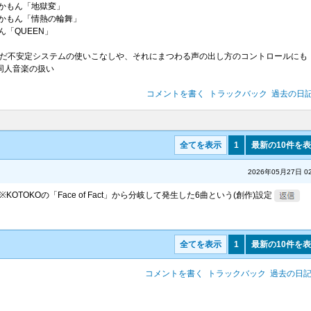
:おかもん「地獄変」
:おかもん「情熱の輪舞」
もん「QUEEN」
んだ不安定システムの使いこなしや、それにまつわる声の出し方のコントロールにも
同人音楽の扱い
コメントを書く
トラックバック
過去の日
全てを表示
1
最新の10件を
2026年05月27日 02
※KOTOKOの「Face of Fact」から分岐して発生した6曲という(創作)設定
全てを表示
1
最新の10件を
コメントを書く
トラックバック
過去の日