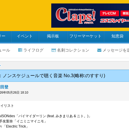
リー
イベント
掲示板
フリーマーケット
知恵袋
ュール
ライフログ
名刺コレクション
メッセージを
ノンスケジュールで聴く音楽 No.3(略称:のすすり)
岡田登
026年05月26日 18:10
レイリスト
AISONdes「バイマイダーリン (feat. みきまりあ & ニト。)」
:平手友梨奈「イニミニマイニモ」
Electric Trick」