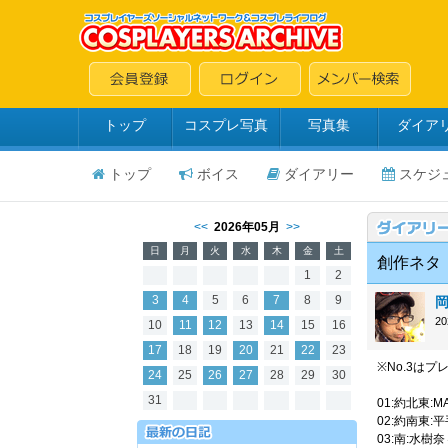
トップ
コスプレ写真
写真集
ダイア
トップ
ボイス
ダイアリー
スケジ
<<
2026年05月
>>
日
月
火
水
木
金
土
創作ネタ：
1
2
3
4
5
6
7
8
9
2
10
11
12
13
14
15
16
17
18
19
20
21
22
23
※No.3はプ
24
25
26
27
28
29
30
31
01:約北東:M
02:約南東
03:南:水樹奈々「