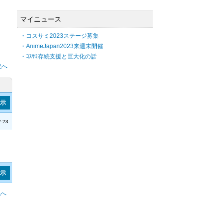
マイニュース
・コスサミ2023ステージ募集
・AnimeJapan2023来週末開催
・ｺｽｻﾐ存続支援と巨大化の話
記へ
表示
:23
表示
記へ