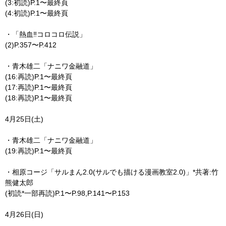
(3:初読)P.1〜最終頁
(4:初読)P.1〜最終頁
・「熱血‼︎コロコロ伝説」
(2)P.357〜P.412
・青木雄二「ナニワ金融道」
(16:再読)P.1〜最終頁
(17:再読)P.1〜最終頁
(18:再読)P.1〜最終頁
4月25日(土)
・青木雄二「ナニワ金融道」
(19:再読)P.1〜最終頁
・相原コージ「サルまん2.0(サルでも描ける漫画教室2.0)」*共著:竹
熊健太郎
(初読*一部再読)P.1〜P.98,P.141〜P.153
4月26日(日)