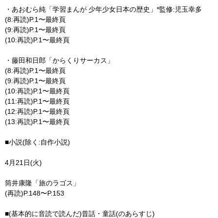
・あおむら純「学習まんが 少年少女日本の歴史」*監修:児玉幸多
(8:再読)P.1〜最終頁
(9:再読)P.1〜最終頁
(10:再読)P.1〜最終頁
・藤田和日郎「からくりサーカス」
(8:再読)P.1〜最終頁
(9:再読)P.1〜最終頁
(10:再読)P.1〜最終頁
(11:再読)P.1〜最終頁
(12:再読)P.1〜最終頁
(13:再読)P.1〜最終頁
■小説(除く:自作小説)
4月21日(火)
筒井康隆「旅のラゴス」
(再読)P.148〜P.153
■(基本的に音読で読んだ)昔話・童話(のあらすじ)