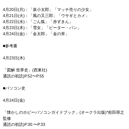
4月20日(月)：「泉小太郎」「マッチ売りの少女」
4月21日(火)：「風の又三郎」「ウサギとカメ」
4月22日(水)：「ごん狐」「赤ずきん」
4月23日(木)：「雪女」「ピーター・パン」
4月24日(金)：「金太郎」「金の斧」
■参考書
4月23日(木)
「図解 世界史」(西東社)
通読の初読)P.52〜P.55
■パソコン史
4月24日(金)
「懐かしのホビーパソコンガイドブック」(オークラ出版)*前田尋之
監修
通読の初読)P.30:〜P.33