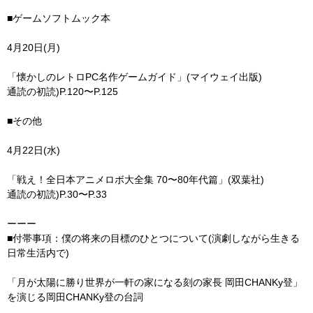
■ゲームソフトムック本
4月20日(月)
「懐かしのレトロPC名作ゲームガイド」(マイウェイ出版)
通読の初読)P.120〜P.125
■その他
4月22日(水)
「戦え！全日本アニメロボ大全集 70〜80年代篇」(双葉社)
通読の初読)P.30〜P.33
ーーー
■付帯事項：僕の将来の目標のひとつについて(演劇しながら生きる
日常生活内で)
「月が太陽に勝り世界が一軒の家になる刻の家長 岡田CHANKy登」
を演じる岡田CHANKy登の台詞