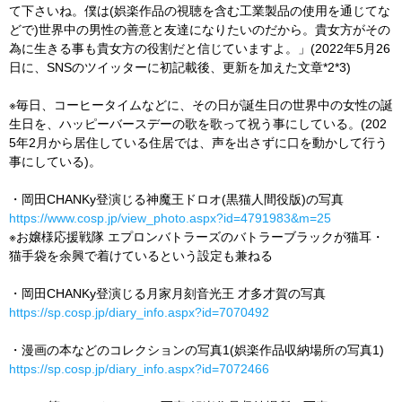
て下さいね。僕は(娯楽作品の視聴を含む工業製品の使用を通じてな
どで)世界中の男性の善意と友達になりたいのだから。貴女方がその
為に生きる事も貴女方の役割だと信じていますよ。」(2022年5月26
日に、SNSのツイッターに初記載後、更新を加えた文章*2*3)
※毎日、コーヒータイムなどに、その日が誕生日の世界中の女性の誕
生日を、ハッピーバースデーの歌を歌って祝う事にしている。(202
5年2月から居住している住居では、声を出さずに口を動かして行う
事にしている)。
・岡田CHANKy登演じる神魔王ドロオ(黒猫人間役版)の写真
https://www.cosp.jp/view_photo.aspx?id=4791983&m=25
※お嬢様応援戦隊 エプロンバトラーズのバトラーブラックが猫耳・
猫手袋を余興で着けているという設定も兼ねる
・岡田CHANKy登演じる月家月刻音光王 才多才賀の写真
https://sp.cosp.jp/diary_info.aspx?id=7070492
・漫画の本などのコレクションの写真1(娯楽作品収納場所の写真1)
https://sp.cosp.jp/diary_info.aspx?id=7072466