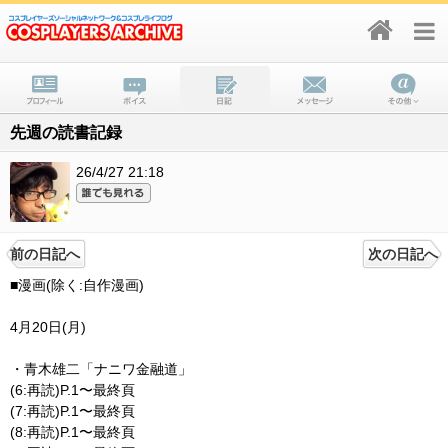
先週の読書記録
26/4/27 21:18
前の日記へ
次の日記へ
■漫画(除く:自作漫画)
4月20日(月)
・青木雄二「ナニワ金融道」
(6:再読)P.1〜最終頁
(7:再読)P.1〜最終頁
(8:再読)P.1〜最終頁