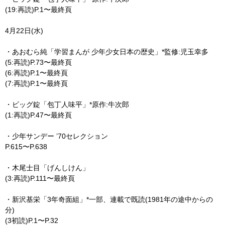
(19:再読)P.1〜最終頁
4月22日(水)
・あおむら純「学習まんが 少年少女日本の歴史」*監修:児玉幸多
(5:再読)P.73〜最終頁
(6:再読)P.1〜最終頁
(7:再読)P.1〜最終頁
・ビッグ錠「包丁人味平」*原作:牛次郎
(1:再読)P.47〜最終頁
・少年サンデー ’70セレクション
P.615〜P.638
・木尾士目「げんしけん」
(3:再読)P.111〜最終頁
・新沢基栄「3年奇面組」*一部、連載で既読(1981年の途中からの
分)
(3初読)P.1〜P.32