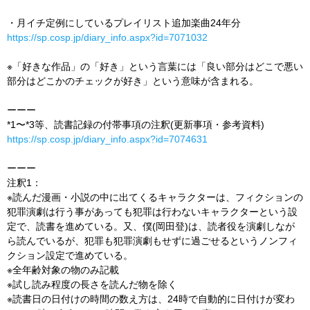
・月イチ定例にしているプレイリスト追加楽曲24年分
https://sp.cosp.jp/diary_info.aspx?id=7071032
※「好きな作品」の「好き」という言葉には「良い部分はどこで悪い
部分はどこかのチェックが好き」という意味が含まれる。
ーーー
*1〜*3等、読書記録の付帯事項の注釈(更新事項・参考資料)
https://sp.cosp.jp/diary_info.aspx?id=7074631
ーーー
注釈1：
※読んだ漫画・小説の中に出てくるキャラクターは、フィクションの
犯罪演劇は行う事があっても犯罪は行わないキャラクターという設
定で、読書を進めている。又、僕(岡田登)は、読者役を演劇しなが
ら読んでいるが、犯罪も犯罪演劇もせずに過ごせるというノンフィ
クション設定で進めている。
※全年齢対象の物のみ記載
※試し読み程度の長さを読んだ物を除く
※読書日の日付けの時間の数え方は、24時で自動的に日付けが変わ