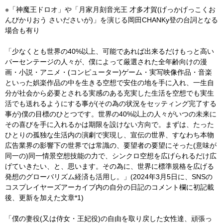
※「神魔王ドロオ」や「月家月刻音光王 才多才賀(げっかげっこくお
んびかりおう さいださいが)」を演じる岡田CHANKy登の台詞となる
場合も有り
「少なくとも世界の40%以上、可能であれば出来るだけもっと高い
パーセンテージの人々が、僕によって厳選された全年齢向けの漫
画・小説・アニメ・(コンピューター)ゲーム・実写映像作品・音楽
といった娯楽作品の中を生きる空想で安住の地を手に入れ、一生自
分が社会から必要とされる実感のある充実した生活を空想でも実生
活でも送れるようにする事が(その為の状況をセッティング完了する
事が)僕の目標のひとつです。世界の40%以上の人々がいつの未来に
その喜びを手に入れるかは期限を設けない方向で。まずは、たった
ひとりの孤独な生活内の演劇で実現し、宣伝の世界、すなわち本物
広告業界の影響下の世界では常識の、要望者の要望にそった(意味が
同一の)同一情景空想技能の力で、シンクロ空想を広げられるだけ広
げていきたい、と、思います。その為に、世界に標準規格を広げる
発想のグローバリズム経済も活用し。」(2024年3月5日に、SNSの
コスプレイヤーズアーカイブ内の自分の日記のコメント欄に初記載
後、更新を加えた文章*1)
「僕の妻役(又は侍女・王妃役)の自由を取り戻した女性達、頑張っ