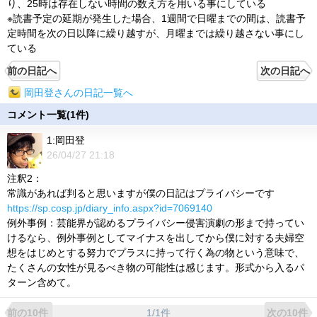
り、25時は存在しない時間の数え方を用いる事にしている
※読書予定の延期が発生した場合、1週間で日曜までの間は、読書予
定時間を次の日以降に繰り越すが、月曜までは繰り越さない事にし
ている
前の日記へ
次の日記へ
岡田登さんの日記一覧へ
コメント一覧(1件)
1:岡田登
26/04/27 21:18
注釈2：
常識があれば判ると思いますが僕の日記はプライバシーです
https://sp.cosp.jp/diary_info.aspx?id=7069140
例外事例：芸能界が認めるプライバシー侵害演劇の形まで持ってい
けるなら、例外事例としてマイナスを出してから僕に対する夫婦空
想をはじめとする努力でプラスに持って行く為の物という意味で、
たくさんの女性が見るべき物の可能性は感じます。形式から入るパ
ターン含めて。
1/1件
前の10件
次の10件