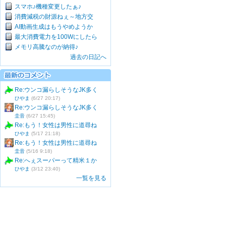
スマホ♪機種変更したぁ♪
消費減税の財源ねぇ～地方交
AI動画生成はもうやめようか
最大消費電力を100Wにしたら
メモリ高騰なのが納得♪
過去の日記へ
Re:ウンコ漏らしそうなJK多く
ひやま
(6/27 20:17)
Re:ウンコ漏らしそうなJK多く
圭音
(6/27 15:45)
Re:もう！女性は男性に道尋ね
ひやま
(5/17 21:18)
Re:もう！女性は男性に道尋ね
圭音
(5/16 9:18)
Re:へぇスーパーって精米１か
ひやま
(3/12 23:40)
一覧を見る