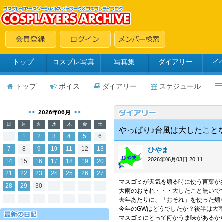
トップ
コスプレ写真
写真集
ダイアリー
イ
トップ
ボイス
ダイアリー
スケジュール
<<
2026年06月
>>
日
月
火
水
木
金
土
やっぱり♪台風は大したこと
1
2
3
4
5
6
7
8
9
10
11
12
13
ひやま
2026年06月03日 20:11
14
15
16
17
18
19
20
21
22
23
24
25
26
27
マスゴミが天気を煽る時に使う言葉が
28
29
30
大雨のおそれ・・・大したこと無いで
去年あたりに、「おそれ」を使った煽
今年のGWはどうでしたか？後半は大
マスゴミにとって何かうま味があるか