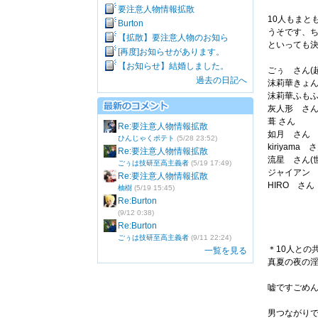
要注意人物情報拡散
10人もまと
Burton
うそです、
【拡散】要注意人物のお知ら
といっても決
[再度]お知らせがあります。
【お知らせ】結婚しました。
ごぅ さん(
過去の日記へ
沫莉華きょ
沫莉華ふも
灰人形 さ
葺 さん
Re:要注意人物情報拡散
如月 さん
ひんじゃくポテト
(5/28 23:52)
kiriyama 
Re:要注意人物情報拡散
流星 さん(
ごぅは技研至高主義者
(5/19 17:49)
ジャイアン
Re:要注意人物情報拡散
HIRO さん
柚樹
(5/19 15:45)
Re:Burton
(9/12 0:38)
Re:Burton
ごぅは技研至高主義者
(9/11 22:24)
＊10人との
一覧を見る
真夏の夜の
嘘ですごめ
男つながり