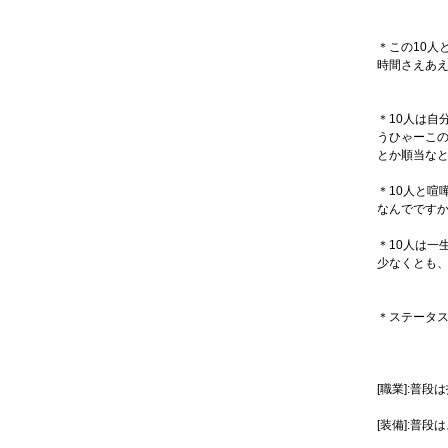
＊この10人
時間さえあ
＊10人は自
うひゃーこ
とか順当な
＊10人と喧
なんでです
＊10人は一
少なくとも
＊ステータ
[職業]:普
[装備]:普段