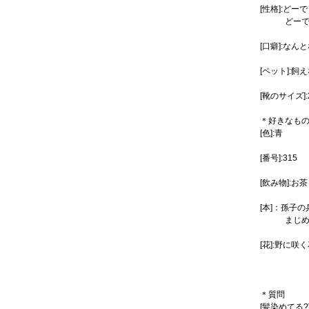
[性格]:ど
どーでも
[口癖]:なん
[ペット]:飼
[靴のサイズ]:2
＊好きなも
[色]:青
[番号]:315
[飲み物]:お茶
[本]：孫子
まじめに答
[花]:野に咲
＊質問
[髪染めてる