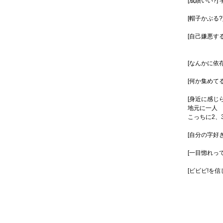
[成績いい?
[帽子かぶる
[自己嫌悪す
大事な
[なんかに依
[何か集めて
[身近に感じ
地元に一人
こっちに2、
[自分の字好
[一目惚れっ
[ビビビ!を信