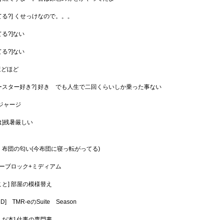
てる?] くせっけなので。。。
る?]ない
る?]ない
ほどほど
ースター好き?] 好き でも人生で二回くらいしか乗った事ない
]ジャージ
は]残暑厳しい
］布団の匂い(今布団に寝っ転がってる)
 ツーブロック+ミディアム
こと] 部屋の模様替え
] TMR-eのSuite Season
んだ本] 仕事の専門書。