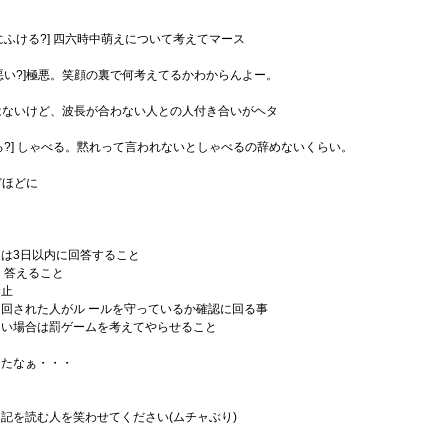
にふける?] 四六時中萌えについて考えてマース
悪い?]極悪。笑顔の裏で何考えてるかわからんよー。
ではないけど、波長が合わない人との人付き合いがヘタ
る?] しゃべる。黙れって言われないとしゃべるの辞めないくらい。
どほどに
は3日以内に回答すること
く答えること
禁止
回された人がル ールを守っているか確認に回る事
ない場合は罰ゲームを考えてやらせること
ったなぁ・・・
記を読む人を笑わせてください(ムチャぶり)