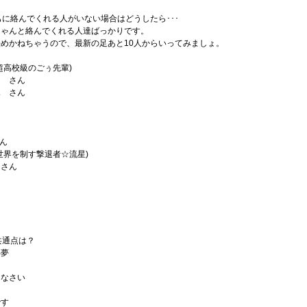
もに絡んでくれる人がいない場合はどうしたら･･･
ちゃんと絡んでくれる人達ばっかりです。
めかねちゃうので、最新の足あと10人からいってみましょ。
超高校級のごぅ先輩)
ん さん
ふ さん
ん
さん
世界を制す撃退者☆流星)
 さん
共通点は？
淫夢
んなさい
です