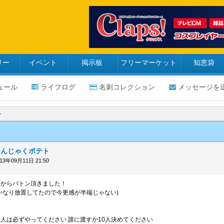
リー
イベント
掲示板
フリーマーケット
知恵袋
ュール
ライフログ
名刺コレクション
メッセージを
ひんじゃくポテト
013年09月11日 21:50
、からバトン頂きました！
かなり放置してたので今更感が半端じゃない)
人は必ずやってください 誰に渡すか10人決めてください