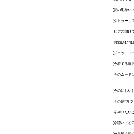
[髪の毛巻い
[タトゥーして
[ピアス開けて
[お酒飲む?]
[ジェットコ
[今着てる服
[今のムード
[今のにおい
[今の髪型]
[今やりたい
[今聴いてるCD
[一番最近読