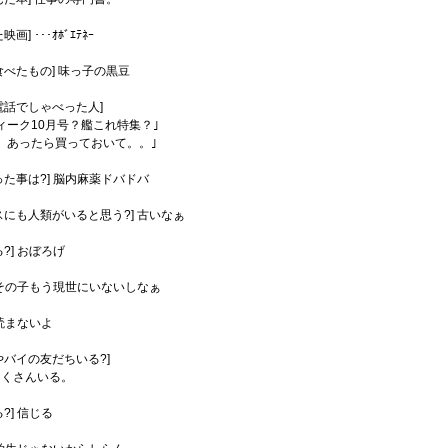
] ･･･ｵﾎﾞｴﾃﾈｰ
食べたもの] 味っ子の黒豆
電話でしゃべった人]
ィーク10月号？艦これ特集？｣
、あったら買っておいて。。｣
った事は?] 脳内麻薬ドバドバ
スにも人類がいると思う?] 古いなぁ
?] おぼろげ
] その子もう現世にいないしなぁ
 読まないよ
やバイの友だちいる?]
たくさんいる。
?] 信じる