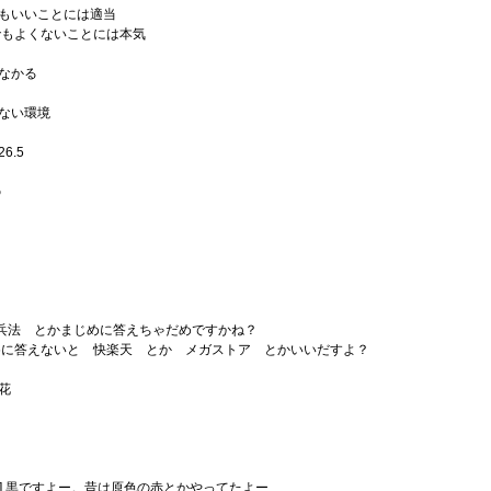
ーでもいいことには適当
よくないことには本気
となかる
えない環境
6.5
の
の兵法 とかまじめに答えちゃだめですかね？
えないと 快楽天 とか メガストア とかいいだすよ？
く花
?] 黒ですよー。昔は原色の赤とかやってたよー