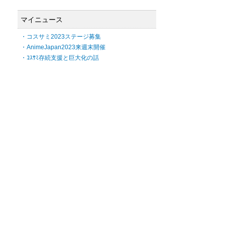
マイニュース
・コスサミ2023ステージ募集
・AnimeJapan2023来週末開催
・ｺｽｻﾐ存続支援と巨大化の話