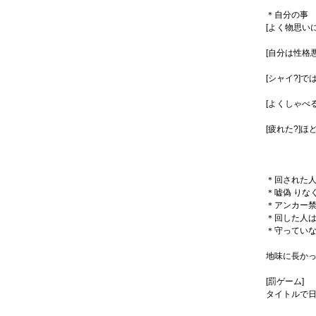
＊自分の事
[よく物思い
[自分は性格
[シャイ?]
[よくしゃべ
[疲れた?]ほ
＊回された人
＊嘘偽 りな
＊アンカー
＊回した人は
＊守ってい
地味に長か
[罰ゲーム]
タイトルで日