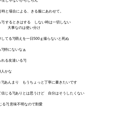
] 学生じゃないからしらん
?] 時と場合による、きる服にあわせて。
る?] するときはする しない時は一切しない
のは使い分け
存してる?]萌えを一日500ｇ撮らないと死ぬ
る?]特にないなぁ
られる友達いる?]
3人かな
き?]あんまり もうちょっと丁寧に書きたいです
て信じる?]ありとは思うけど 自分はそうしたくない
じる?] 意味不明なので割愛