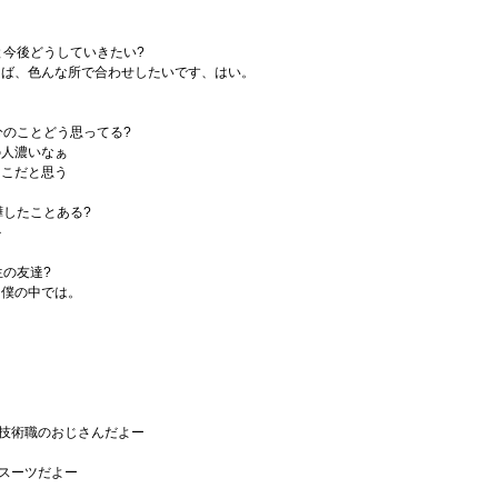
と今後どうしていきたい?
えば、色んな所で合わせしたいです、はい。
分のことどう思ってる?
の人濃いなぁ
とこだと思う
嘩したことある?
か
生の友達?
、僕の中では。
ス
段は技術職のおじさんだよー
はスーツだよー