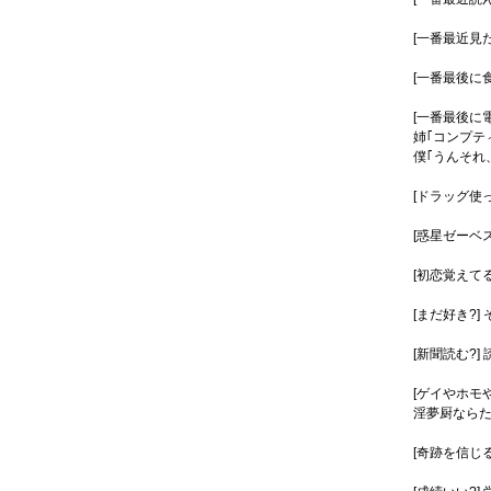
[一番最近見た映画
[一番最後に
[一番最後に
姉｢コンプテ
僕｢うんそれ
[ドラッグ使
[惑星ゼーベ
[初恋覚えてる
[まだ好き?
[新聞読む?]
[ゲイやホモ
淫夢厨なら
[奇跡を信じる