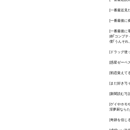
[一番最近見た映画
[一番最後に
[一番最後に
姉｢コンプテ
僕｢うんそれ
[ドラッグ使
[惑星ゼーベ
[初恋覚えてる
[まだ好き?
[新聞読む?]
[ゲイやホモ
淫夢厨なら
[奇跡を信じる