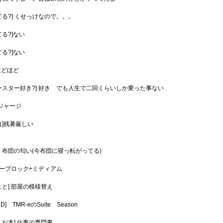
てる?] くせっけなので。。。
る?]ない
る?]ない
ほどほど
ースター好き?] 好き でも人生で二回くらいしか乗った事ない
]ジャージ
は]残暑厳しい
］布団の匂い(今布団に寝っ転がってる)
 ツーブロック+ミディアム
こと] 部屋の模様替え
] TMR-eのSuite Season
んだ本] 仕事の専門書。