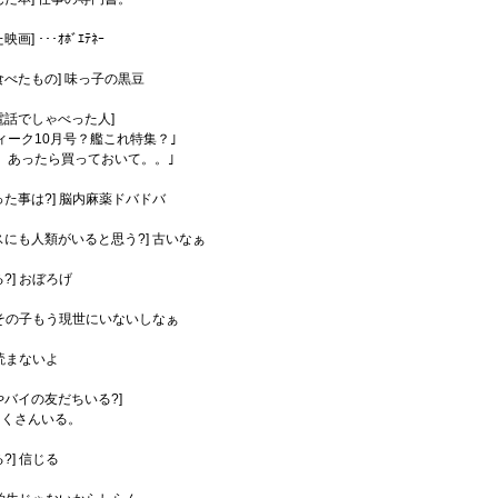
] ･･･ｵﾎﾞｴﾃﾈｰ
食べたもの] 味っ子の黒豆
電話でしゃべった人]
ィーク10月号？艦これ特集？｣
、あったら買っておいて。。｣
った事は?] 脳内麻薬ドバドバ
スにも人類がいると思う?] 古いなぁ
?] おぼろげ
] その子もう現世にいないしなぁ
 読まないよ
やバイの友だちいる?]
たくさんいる。
?] 信じる