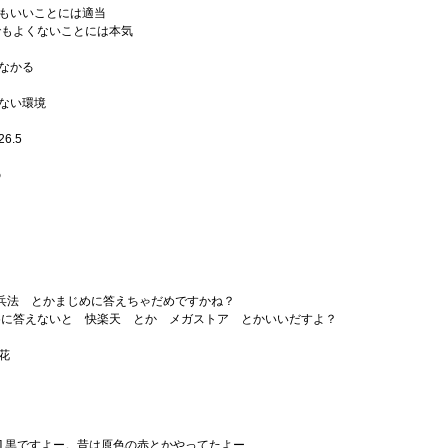
ーでもいいことには適当
よくないことには本気
となかる
えない環境
6.5
の
の兵法 とかまじめに答えちゃだめですかね？
えないと 快楽天 とか メガストア とかいいだすよ？
く花
?] 黒ですよー。昔は原色の赤とかやってたよー