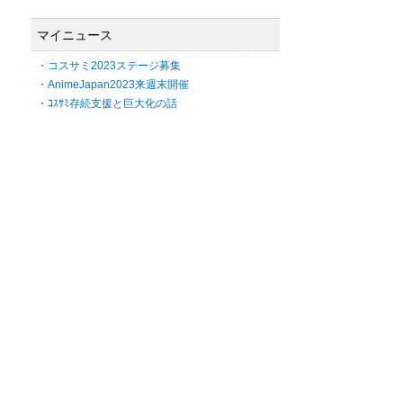
マイニュース
・コスサミ2023ステージ募集
・AnimeJapan2023来週末開催
・ｺｽｻﾐ存続支援と巨大化の話