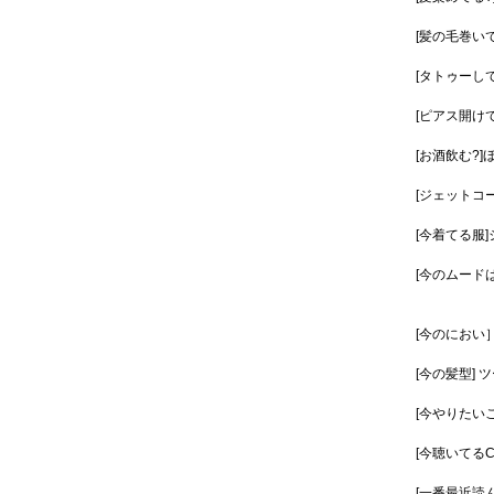
[髪の毛巻い
[タトゥーして
[ピアス開けて
[お酒飲む?]
[ジェットコ
[今着てる服
[今のムード
[今のにおい
[今の髪型]
[今やりたい
[今聴いてるCD
[一番最近読