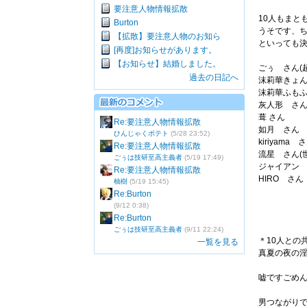
要注意人物情報拡散
10人もまと
Burton
うそです、
【拡散】要注意人物のお知ら
といっても決
[再度]お知らせがあります。
【お知らせ】結婚しました。
ごぅ さん(
過去の日記へ
沫莉華きょ
沫莉華ふも
灰人形 さ
葺 さん
Re:要注意人物情報拡散
如月 さん
ひんじゃくポテト
(5/28 23:52)
kiriyama 
Re:要注意人物情報拡散
流星 さん(
ごぅは技研至高主義者
(5/19 17:49)
ジャイアン
Re:要注意人物情報拡散
HIRO さん
柚樹
(5/19 15:45)
Re:Burton
(9/12 0:38)
Re:Burton
ごぅは技研至高主義者
(9/11 22:24)
＊10人との
一覧を見る
真夏の夜の
嘘ですごめ
男つながり