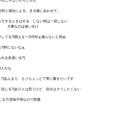
] 学生じゃないからしらん
?] 時と場合による、きる服にあわせて。
る?] するときはする しない時は一切しない
のは使い分け
存してる?]萌えを一日500ｇ撮らないと死ぬ
る?]特にないなぁ
られる友達いる?]
3人かな
き?]あんまり もうちょっと丁寧に書きたいです
て信じる?]ありとは思うけど 自分はそうしたくない
じる?] 意味不明なので割愛