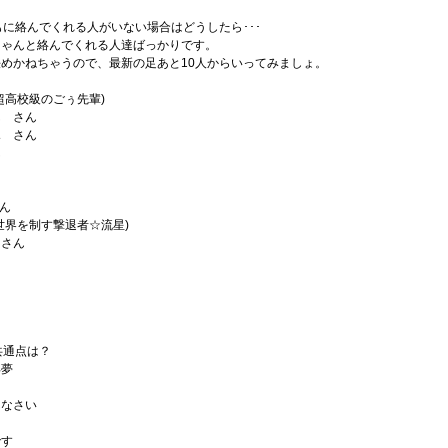
もに絡んでくれる人がいない場合はどうしたら･･･
ちゃんと絡んでくれる人達ばっかりです。
めかねちゃうので、最新の足あと10人からいってみましょ。
超高校級のごぅ先輩)
ん さん
ふ さん
ん
さん
世界を制す撃退者☆流星)
 さん
共通点は？
淫夢
んなさい
です