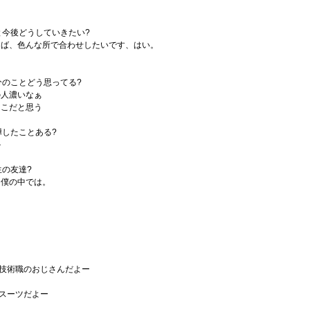
と今後どうしていきたい?
えば、色んな所で合わせしたいです、はい。
分のことどう思ってる?
の人濃いなぁ
とこだと思う
嘩したことある?
か
生の友達?
、僕の中では。
ス
段は技術職のおじさんだよー
はスーツだよー