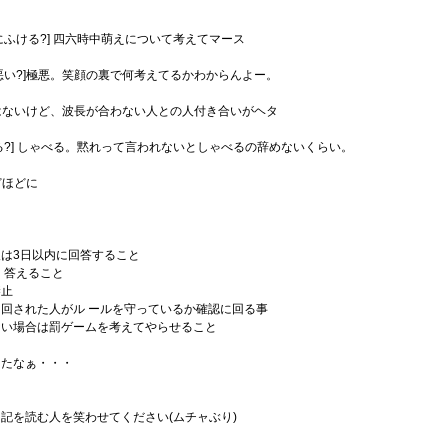
にふける?] 四六時中萌えについて考えてマース
悪い?]極悪。笑顔の裏で何考えてるかわからんよー。
ではないけど、波長が合わない人との人付き合いがヘタ
る?] しゃべる。黙れって言われないとしゃべるの辞めないくらい。
どほどに
は3日以内に回答すること
く答えること
禁止
回された人がル ールを守っているか確認に回る事
ない場合は罰ゲームを考えてやらせること
ったなぁ・・・
記を読む人を笑わせてください(ムチャぶり)