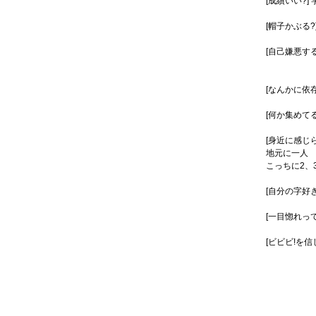
[成績いい?
[帽子かぶる
[自己嫌悪す
大事な
[なんかに依
[何か集めて
[身近に感じ
地元に一人
こっちに2、
[自分の字好
[一目惚れっ
[ビビビ!を信