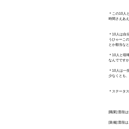
＊この10人
時間さえあ
＊10人は自
うひゃーこ
とか順当な
＊10人と喧
なんでです
＊10人は一
少なくとも
＊ステータ
[職業]:普
[装備]:普段