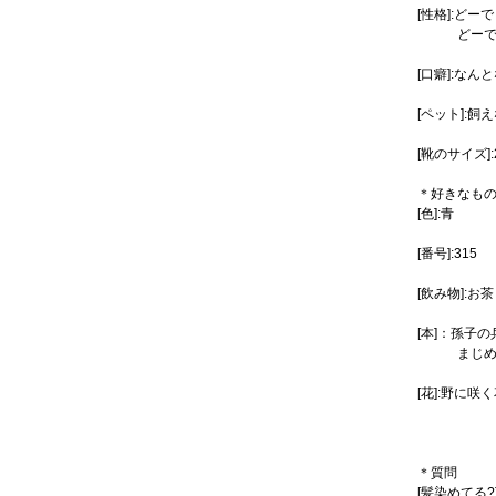
[性格]:ど
どーでも
[口癖]:なん
[ペット]:飼
[靴のサイズ]:2
＊好きなも
[色]:青
[番号]:315
[飲み物]:お茶
[本]：孫子
まじめに答
[花]:野に咲
＊質問
[髪染めてる