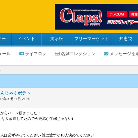
リー
イベント
掲示板
フリーマーケット
知恵袋
ュール
ライフログ
名刺コレクション
メッセージを
ひんじゃくポテト
013年09月11日 21:50
、からバトン頂きました！
かなり放置してたので今更感が半端じゃない)
人は必ずやってください 誰に渡すか10人決めてください