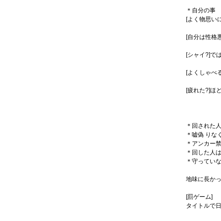
＊自分の事
[よく物思い
[自分は性格
[シャイ?]
[よくしゃべ
[疲れた?]ほ
＊回された人
＊嘘偽 りな
＊アンカー
＊回した人は
＊守ってい
地味に長か
[罰ゲーム]
タイトルで日