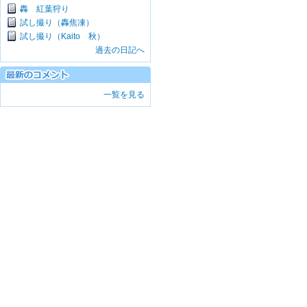
轟 紅葉狩り
試し撮り（轟焦凍）
試し撮り（Kaito 秋）
過去の日記へ
一覧を見る