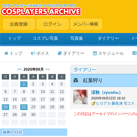
トップ
コスプレ写真
写真集
ダイアリー
イ
トップ
ボイス
ダイアリー
スケジュール
<<
2020年09月
>>
日
月
火
水
木
金
土
轟 紅葉狩り
1
2
3
4
5
6
7
8
9
10
11
12
涼秋（ryoshu）
2020年09月22日 18:10
13
14
15
16
17
18
19
ヒロアカ
轟焦凍
宅コス
20
21
22
23
24
25
26
この日記はアーカイブのメンバーにの
27
28
29
30