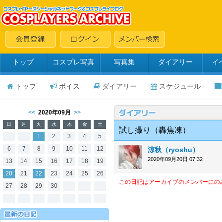
トップ
コスプレ写真
写真集
ダイアリー
イ
トップ
ボイス
ダイアリー
スケジュール
<<
2020年09月
>>
日
月
火
水
木
金
土
試し撮り（轟焦凍）
1
2
3
4
5
6
7
8
9
10
11
12
涼秋（ryoshu）
2020年09月20日 07:32
13
14
15
16
17
18
19
20
21
22
23
24
25
26
この日記はアーカイブのメンバーにの
27
28
29
30