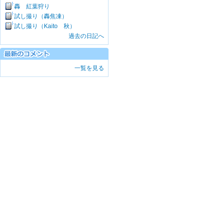
轟 紅葉狩り
試し撮り（轟焦凍）
試し撮り（Kaito 秋）
過去の日記へ
一覧を見る