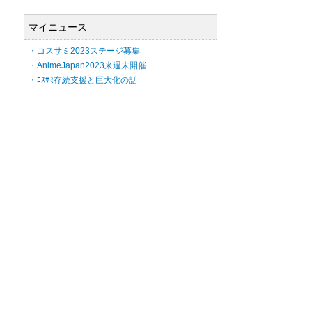
マイニュース
・コスサミ2023ステージ募集
・AnimeJapan2023来週末開催
・ｺｽｻﾐ存続支援と巨大化の話