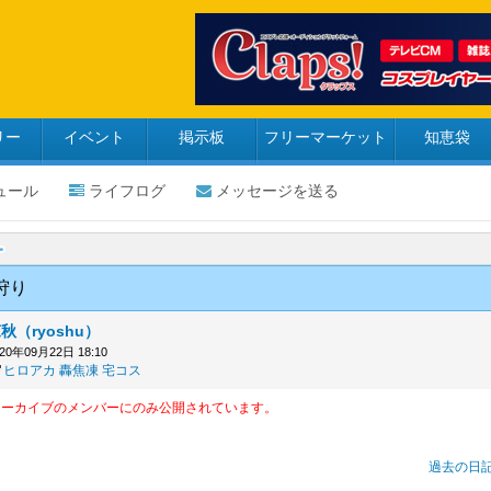
リー
イベント
掲示板
フリーマーケット
知恵袋
ュール
ライフログ
メッセージを送る
狩り
秋（ryoshu）
020年09月22日 18:10
ヒロアカ
轟焦凍
宅コス
アーカイブのメンバーにのみ公開されています。
過去の日