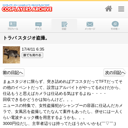
トラバ スタジオ盗撮。
17/4/11 6:35
前の日記へ
次の日記へ
まぁスタジオに限らず、突き詰めればアコスタだってTFTだってそ
の他のイベントだって、設営はアルバイトがやってるわけだから、
仕込もうと思えばカメラは仕込める気はするよね・・・・
回収できるかどうかは知らんけど。。。
ニュースの特集で、女性盗撮犯がシャンプーの容器に仕込んだカメ
ラで、女風呂を盗撮してたなんて案件もあったし、併せには一人く
らい電波チェック機を用意するようかも。。。
3000円位だし、主宰者辺りは持ってたほうがいいかも(￣▽￣;)