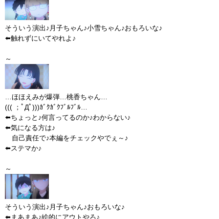
そういう演出♪月子ちゃん♪小雪ちゃん♪おもろいな♪
⬅️触れずにいてやれよ♪
～
…ほほえみが爆弾…桃香ちゃん…
((( ；ﾟДﾟ)))ｶﾞｸｶﾞｸﾌﾞﾙﾌﾞﾙ…
⬅️ちょっと♪何言ってるのか♪わからない♪
⬅️気になる方は♪
自己責任で♪本編をチェックやでぇ～♪
⬅️ステマか♪
～
そういう演出♪月子ちゃん♪おもろいな♪
⬅️まあまあ♪絵的にアウトやろ♪