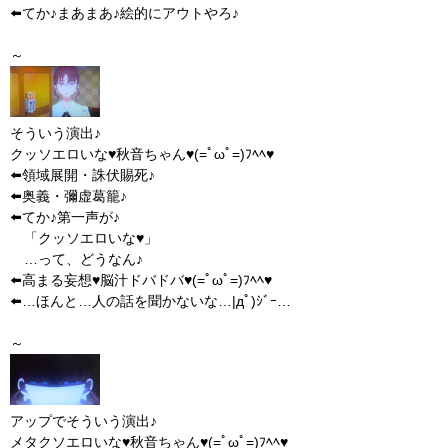
⬅️てか♪まあまあ♪絵的にアウトやろ♪
～
そういう演出♪
クッソエロいな♥️秋音ちゃん♥️(=ﾟωﾟ=)ﾌﾍﾍ♥️
⬅️領域展開・誅伏賜死♪
⬅️奥義・彌虚葛籠♪
⬅️てか♪第一声が♪
「クッソエロいな♥️」
…って、どうなん♪
⬅️高まる妄想♥️脳汁ドバドバ♥️(=ﾟωﾟ=)ﾌﾍﾍ♥️
⬅️…ほんと…人の話を聞かないな…|дﾟ)ｼﾞｰ…
～
アップでそういう演出♪
メタクソエロいな♥️秋音ちゃん♥️(=ﾟωﾟ=)ﾌﾍﾍ♥️