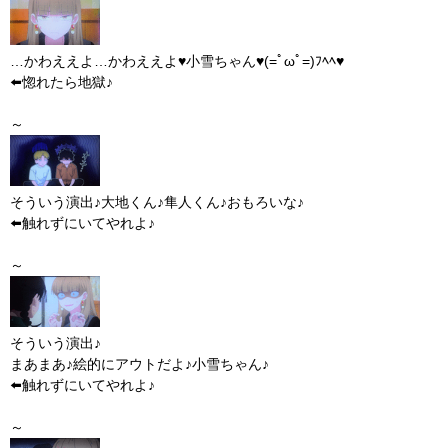
…かわええよ…かわええよ♥️小雪ちゃん♥️(=ﾟωﾟ=)ﾌﾍﾍ♥️
⬅️惚れたら地獄♪
～
そういう演出♪大地くん♪隼人くん♪おもろいな♪
⬅️触れずにいてやれよ♪
～
そういう演出♪
まあまあ♪絵的にアウトだよ♪小雪ちゃん♪
⬅️触れずにいてやれよ♪
～