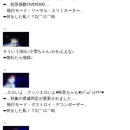
⬅️…犯罪係数OVER300…
執行モード・リーサル・エリミネーター…
⬅️何をした私！？Σ(￣ロ￣lll)
～
そういう演出♪小雪ちゃん♪かわええな♪
⬅️惚れたら地獄♪
～
…エロいよ…クッソエロいよ♥️秋音ちゃん♥️(=ﾟωﾟ=)ﾌﾍﾍ♥️
⬅️…対象の脅威判定が更新されました…
執行モード・デストロイ・デコンポーザー…
⬅️何をした私！？Σ(￣ロ￣lll)
～