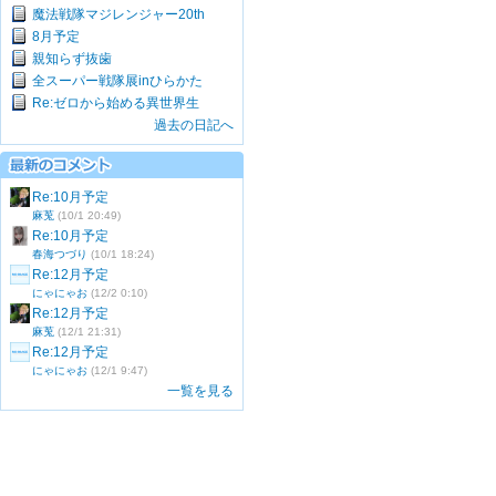
魔法戦隊マジレンジャー20th
8月予定
親知らず抜歯
全スーパー戦隊展inひらかた
Re:ゼロから始める異世界生
過去の日記へ
Re:10月予定
麻莵
(10/1 20:49)
Re:10月予定
春海つづり
(10/1 18:24)
Re:12月予定
にゃにゃお
(12/2 0:10)
Re:12月予定
麻莵
(12/1 21:31)
Re:12月予定
にゃにゃお
(12/1 9:47)
一覧を見る