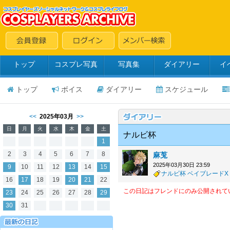
トップ
コスプレ写真
写真集
ダイアリー
イ
トップ
ボイス
ダイアリー
スケジュール
<<
2025年03月
>>
日
月
火
水
木
金
土
ナルビ杯
1
2
3
4
5
6
7
8
麻莵
2025年03月30日 23:59
9
10
11
12
13
14
15
ナルビ杯
ベイブレードX
16
17
18
19
20
21
22
この日記はフレンドにのみ公開されて
23
24
25
26
27
28
29
30
31