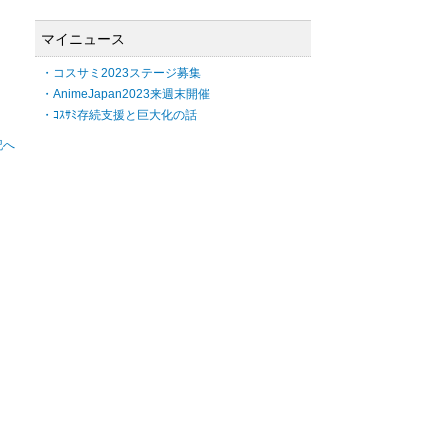
マイニュース
・コスサミ2023ステージ募集
・AnimeJapan2023来週末開催
・ｺｽｻﾐ存続支援と巨大化の話
記へ