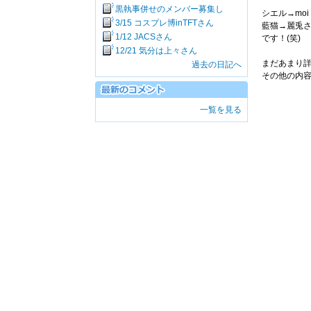
黒執事併せのメンバー募集し
シエル→moi
3/15 コスプレ博inTFTさん
藍猫→麗兎
1/12 JACSさん
です！(笑)
12/21 気分は上々さん
まだあまり
過去の日記へ
その他の内容
一覧を見る