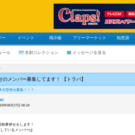
リー
イベント
掲示板
フリーマーケット
知恵袋
ュール
名刺コレクション
メッセージを送る
せのメンバー募集してます！ 【トラバ】
事大型併せ募集！！！
oi
015年08月27日 00:18
！
に黒執事併せをします！
定しているメンバーは