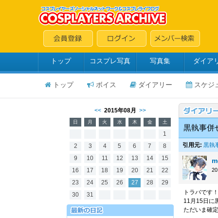
トップ
コスプレ写真
写真集
ダイア
トップ
ボイス
ダイアリー
スケジ
<<
2015年08月
>>
日
月
火
水
木
金
土
黒執事併
1
引用元:
黒執
2
3
4
5
6
7
8
9
10
11
12
13
14
15
m
16
17
18
19
20
21
22
2
23
24
25
26
27
28
29
トラバです
30
31
11月15日
ただいま確