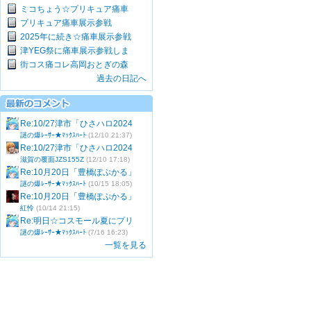
ミコちょう☆プリキュア痛車
プリキュア痛車展示参戦
2025年に続き☆痛車展示参戦
津YEG祭に痛車展示参戦しま
街コス痛コレ高岡おとぎの森
過去の日記へ
Re:10/27津市「ひさハロ2024
謎の爆ﾚｰｻｰ★ﾏｯｸｽﾊｰﾄ
(12/10 21:37)
Re:10/27津市「ひさハロ2024
滋賀の覆面JZS155Z
(12/10 17:18)
Re:10月20日「豊橋ぽぷかる」
謎の爆ﾚｰｻｰ★ﾏｯｸｽﾊｰﾄ
(10/15 18:05)
Re:10月20日「豊橋ぽぷかる」
紅怜
(10/14 21:15)
Re:明日☆コスモール夏にプリ
謎の爆ﾚｰｻｰ★ﾏｯｸｽﾊｰﾄ
(7/16 16:23)
一覧を見る