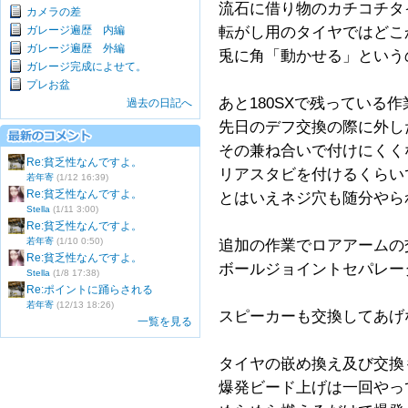
流石に借り物のカチコチタ
カメラの差
ガレージ遍歴 内編
転がし用のタイヤではどこ
ガレージ遍歴 外編
兎に角「動かせる」という
ガレージ完成によせて。
プレお盆
あと180SXで残っている
過去の日記へ
先日のデフ交換の際に外し
その兼ね合いで付けにくく
Re:貧乏性なんですよ。
リアスタビを付けるくらい
若年寄
(1/12 16:39)
Re:貧乏性なんですよ。
とはいえネジ穴も随分やら
Stella
(1/11 3:00)
Re:貧乏性なんですよ。
若年寄
(1/10 0:50)
追加の作業でロアアームの
Re:貧乏性なんですよ。
ボールジョイントセパレー
Stella
(1/8 17:38)
Re:ポイントに踊らされる
若年寄
(12/13 18:26)
スピーカーも交換してあげ
一覧を見る
タイヤの嵌め換え及び交換
爆発ビード上げは一回やっ