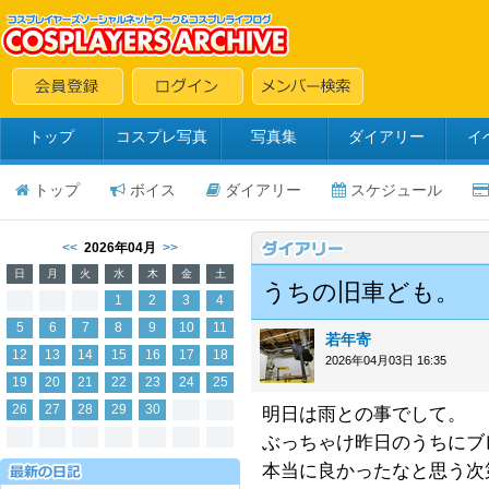
トップ
コスプレ写真
写真集
ダイアリー
イ
トップ
ボイス
ダイアリー
スケジュール
<<
2026年04月
>>
日
月
火
水
木
金
土
うちの旧車ども。
1
2
3
4
5
6
7
8
9
10
11
若年寄
12
13
14
15
16
17
18
2026年04月03日 16:35
19
20
21
22
23
24
25
26
27
28
29
30
明日は雨との事でして。
ぶっちゃけ昨日のうちにブ
本当に良かったなと思う次