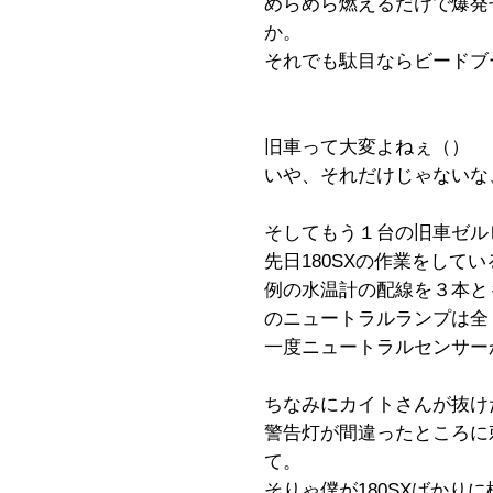
めらめら燃えるだけで爆発
か。
それでも駄目ならビードブ
旧車って大変よねぇ（）
いや、それだけじゃないな
そしてもう１台の旧車ゼル
先日180SXの作業をして
例の水温計の配線を３本と
のニュートラルランプは全
一度ニュートラルセンサー
ちなみにカイトさんが抜け
警告灯が間違ったところに
て。
そりゃ僕が180SXばかり