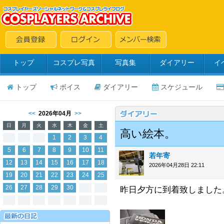
トップ
コスプレ写真
写真集
ダイアリー
イ
トップ
ボイス
ダイアリー
スケジュール
<<
2026年04月
>>
日
月
火
水
木
金
土
高い絵本。
1
2
3
4
5
6
7
8
9
10
11
若年寄
12
13
14
15
16
17
18
2026年04月28日 22:11
19
20
21
22
23
24
25
26
27
28
29
30
昨日夕方に到着致しました