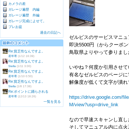
カメラの差
ガレージ遍歴 内編
ガレージ遍歴 外編
ガレージ完成によせて。
プレお盆
過去の日記へ
ゼルビスのサービスマニュ
即決5500円（からクーポン
Re:貧乏性なんですよ。
鳥取県よりやって参りまし
若年寄
(1/12 16:39)
Re:貧乏性なんですよ。
Stella
(1/11 3:00)
いやね？何度か引用させて
Re:貧乏性なんですよ。
有名なゼルビスのページに
若年寄
(1/10 0:50)
Re:貧乏性なんですよ。
解像度が低くて文字が潰れ
Stella
(1/8 17:38)
Re:ポイントに踊らされる
https://drive.google.com
若年寄
(12/13 18:26)
一覧を見る
M/view?usp=drive_link
なので早速スキャンし直し
そしてマニュアル内に点火