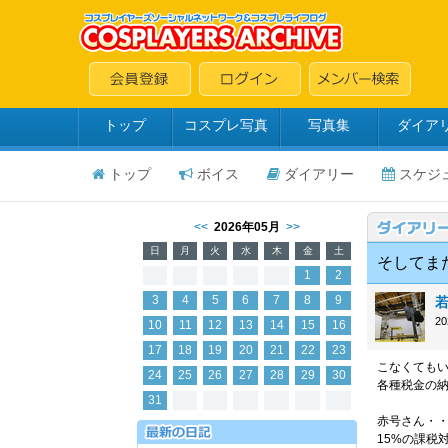
トップ
コスプレ写真
写真集
ダイア
トップ
ボイス
ダイアリー
スケジ
<<
2026年05月
>>
日
月
火
水
木
金
土
そしてま
1
2
3
4
5
6
7
8
9
2
10
11
12
13
14
15
16
17
18
19
20
21
22
23
こなくても
24
25
26
27
28
29
30
各種税金の納
31
赤号さん・・
15%の課税対