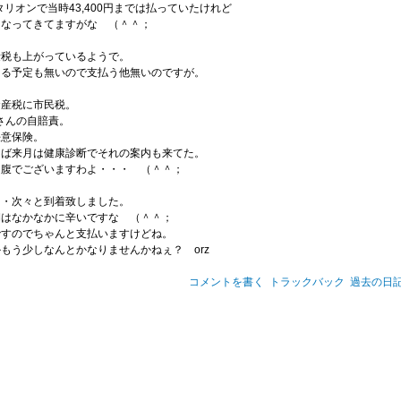
スタリオンで当時43,400円までは払っていたけれど
くなってきてますがな （＾＾；
量税も上がっているようで。
える予定も無いので支払う他無いのですが。
資産税に市民税。
さんの自賠責。
任意保険。
えば来月は健康診断でそれの案内も来てた。
自腹でございますわよ・・・ （＾＾；
・・次々と到着致しました。
期はなかなかに辛いですな （＾＾；
ですのでちゃんと支払いますけどね。
もう少しなんとかなりませんかねぇ？ orz
コメントを書く
トラックバック
過去の日