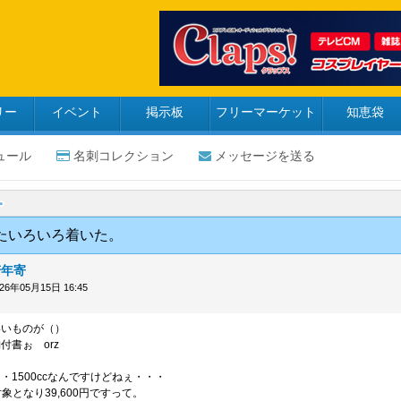
リー
イベント
掲示板
フリーマーケット
知恵袋
ュール
名刺コレクション
メッセージを送る
たいろいろ着いた。
若年寄
026年05月15日 16:45
いいものが（）
付書ぉ orz
・1500ccなんですけどねぇ・・・
象となり39,600円ですって。