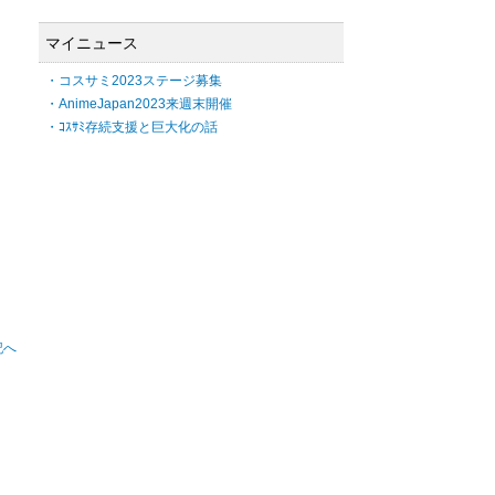
マイニュース
・コスサミ2023ステージ募集
・AnimeJapan2023来週末開催
・ｺｽｻﾐ存続支援と巨大化の話
記へ