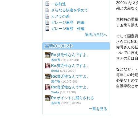
2000ccな
一歩前進
殆ど大差な
さらなる快適を求めて
カメラの差
車検時の重
ガレージ遍歴 内編
まぁ乗り換
ガレージ遍歴 外編
過去の日記へ
そして固定
さらにはNS
赤号さんの
ついでに言
Re:貧乏性なんですよ。
サチの分は
若年寄
(1/12 16:39)
Re:貧乏性なんですよ。
などなど・
Stella
(1/11 3:00)
毎年この時
Re:貧乏性なんですよ。
必要なもの
若年寄
(1/10 0:50)
自動車税とか
Re:貧乏性なんですよ。
Stella
(1/8 17:38)
Re:ポイントに踊らされる
若年寄
(12/13 18:26)
一覧を見る