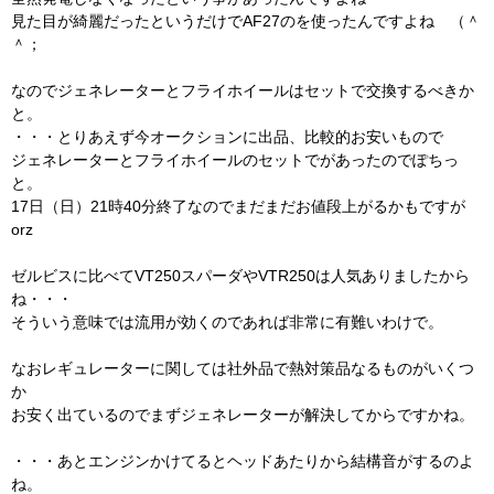
見た目が綺麗だったというだけでAF27のを使ったんですよね （＾
＾；
なのでジェネレーターとフライホイールはセットで交換するべきか
と。
・・・とりあえず今オークションに出品、比較的お安いもので
ジェネレーターとフライホイールのセットでがあったのでぽちっ
と。
17日（日）21時40分終了なのでまだまだお値段上がるかもですが
orz
ゼルビスに比べてVT250スパーダやVTR250は人気ありましたから
ね・・・
そういう意味では流用が効くのであれば非常に有難いわけで。
なおレギュレーターに関しては社外品で熱対策品なるものがいくつ
か
お安く出ているのでまずジェネレーターが解決してからですかね。
・・・あとエンジンかけてるとヘッドあたりから結構音がするのよ
ね。