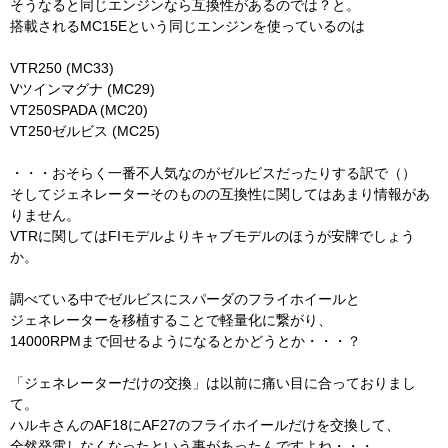
そうなると同じエンジンなら互換性があるのでは？と。
搭載されるMC15Eという同じエンジンを使っているのは
VTR250 (MC33)
Vツインマグナ (MC29)
VT250SPADA (MC20)
VT250ゼルビス (MC25)
・・・おそらく一番不人気なのがゼルビスだったりする訳で（）
そしてジェネレーターそのものの互換性に関してはあまり情報があ
りません。
VTRに関してはFIモデルよりキャブモデルのほうが安牌でしょう
か。
調べている中でゼルビスにスパーダのフライホイールと
ジェネレーターを移植することで軽量化に繋がり、
14000RPMまで回せるようになるとかどうとか・・・？
「ジェネレーターだけの交換」は以前に痛い目に合っておりまし
て。
ハルキさんのAF18にAF27のフライホイールだけを交換して、
全然発電しなくなったという事があったんですよね・・・