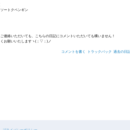
蕉
…ソートクペンギン
らご連絡いただいても、こちらの日記にコメントいただいても構いません！
くお願いいたしますヽ(；▽；)ノ
コメントを書く
トラックバック
過去の日