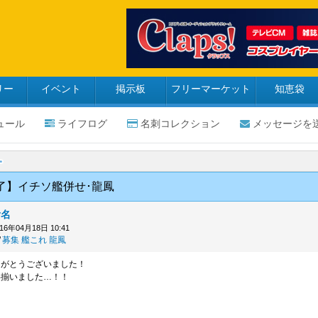
リー
イベント
掲示板
フリーマーケット
知恵袋
ュール
ライフログ
名刺コレクション
メッセージを
了】イチソ艦併せ･龍鳳
栃名
016年04月18日 10:41
募集
艦これ
龍鳳
りがとうございました！
事揃いました…！！