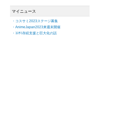
マイニュース
・コスサミ2023ステージ募集
・AnimeJapan2023来週末開催
・ｺｽｻﾐ存続支援と巨大化の話