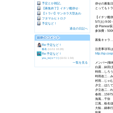
予定とか雑記。
併せの募集
とってもトラ
【募集終了】イチソ艦併せ･
【トラバ】サンホラ大型あわ
【イチソ艦
フタマルヒトロク
5/7(土) 9:00 
予定など！
@ Planea
過去の日記へ
参加費：500
募集キャラ
Re:予定など！
注意事項等は
栃名
(11/11 10:28)
http://sp.
Re:予定など！
you_to(ユート)
(11/11 1:34)
一覧を見る
メンバー(敬
白露…鉢田(
時雨…しろ
時雨改二…
村雨…じゃ
夕立…ほた
夕立改二…
春雨…15975
海風…千弥
江風…栃名(
大鯨…鍋奉
龍鳳…