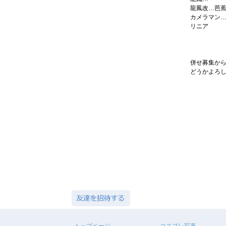
龍鳳改…芭
カメラマン
リニア
併せ募集か
どうかよろし