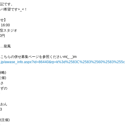
日記です。
バ希望です>_<！
併せ】
- 16:00
r荻窪スタジオ
0円
……龍鳳
こちらの併せ募集ページを参照くださいm(_ _)m
cosp.jp/awase_info.aspx?id=86440&rp=k%3d%2583C%2583%2560%2583%255c
称略)
主催)
うさ
みずの
む
て
れおん
3
副主催)
行