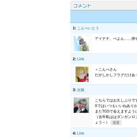
1:
こんぺいとう
アイナナ、ぺよん……併
2:
Link
＞こんぺさん
だがしかしフラグだけあ
3:
次狼
こちらではお久しぶりで
Xではいつもいいねあり
またTGSで会えますよう
（去年私ははダンガンロ
ょう～）
4:
Link