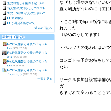
なぜもう増やさないといい
近況報告と今後の予定（4/8
写真集のお知らせとコスプレ
置く場所がないのに（主に
近況 気付いたら大分書いて
PC大体復活
・ここ1年でhpmiの沼に
PCが再起不能なので
れました
過去の日記へ
（ゆめのうしてます）
Re:近況報告と今後の予定（4/
・ペルソナのあわせはいつ
Link
(5/26 23:34)
Re:近況報告と今後の予定（4/
次狼
(5/25 11:34)
コンゴトモ予定お待ちして
Re:近況報告と今後の予定（4/
Link
(6/14 0:48)
たい）
Re:近況報告と今後の予定（4/
こんぺいとう
(6/12 20:54)
一覧を見る
サークル参加は設営準備が
ガ
きまぐれで変わることもア